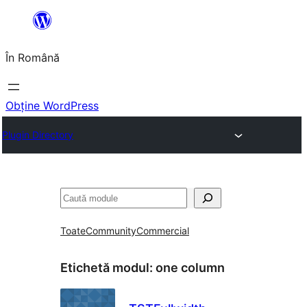
Sari
la
În Română
conținut
Obține WordPress
Plugin Directory
Caută
Toate
Community
Commercial
Etichetă modul:
one column