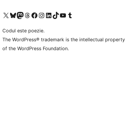
Mergi la contul nostru X (fost Twitter)
Vizitează contul nostru Bluesky
Vizitează contul nostru Mastodon
Vizitează contul nostru Threads
Vizitează pagina noastră Facebook
Vizitează-ne pe Instagram
Vizitează-ne pe LinkedIn
Vizitează contul nostru TikTok
Vizitează canalul nostru YouTube
Vizitează contul nostru Tumblr
Codul este poezie.
The WordPress® trademark is the intellectual property
of the WordPress Foundation.