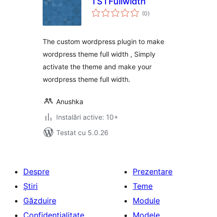
TSTFullwidth
total
(0
)
aprecieri
The custom wordpress plugin to make
wordpress theme full width , Simply
activate the theme and make your
wordpress theme full width.
Anushka
Instalări active: 10+
Testat cu 5.0.26
Despre
Prezentare
Știri
Teme
Găzduire
Module
Confidențialitate
Modele