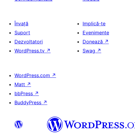
Învață
Implică-te
Suport
Evenimente
Dezvoltatori
Donează
↗
WordPress.tv
↗
Swag
↗
WordPress.com
↗
Matt
↗
bbPress
↗
BuddyPress
↗