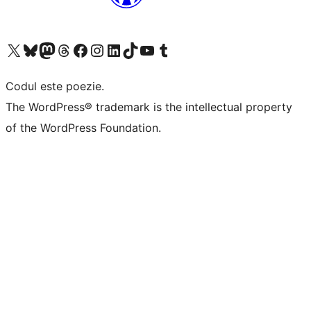
Mergi la contul nostru X (fost Twitter)
Vizitează contul nostru Bluesky
Vizitează contul nostru Mastodon
Vizitează contul nostru Threads
Vizitează pagina noastră Facebook
Vizitează-ne pe Instagram
Vizitează-ne pe LinkedIn
Vizitează contul nostru TikTok
Vizitează canalul nostru YouTube
Vizitează contul nostru Tumblr
Codul este poezie.
The WordPress® trademark is the intellectual property
of the WordPress Foundation.