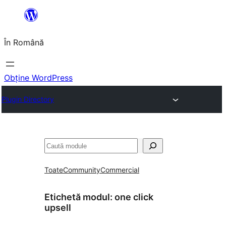
Sari
la
În Română
conținut
Obține WordPress
Plugin Directory
Caută
Toate
Community
Commercial
Etichetă modul:
one click
upsell