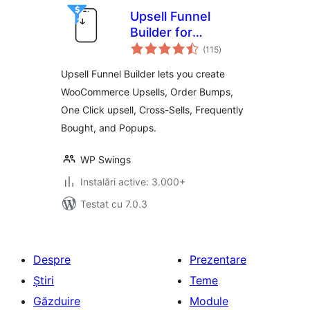
Upsell Funnel
Builder for
total
WooCommerce –
(115
)
aprecieri
Create Upsells,
Upsell Funnel Builder lets you create
Cross-Sells, Order
WooCommerce Upsells, Order Bumps,
Bumps, Frequently
One Click upsell, Cross-Sells, Frequently
Bought, and
Popups.
Bought, and Popups.
WP Swings
Instalări active: 3.000+
Testat cu 7.0.3
Despre
Prezentare
Știri
Teme
Găzduire
Module