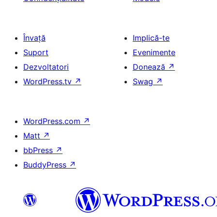
Învață
Implică-te
Suport
Evenimente
Dezvoltatori
Donează
↗
WordPress.tv
↗
Swag
↗
WordPress.com
↗
Matt
↗
bbPress
↗
BuddyPress
↗