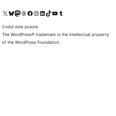
Mergi la contul nostru X (fost Twitter)
Vizitează contul nostru Bluesky
Vizitează contul nostru Mastodon
Vizitează contul nostru Threads
Vizitează pagina noastră Facebook
Vizitează-ne pe Instagram
Vizitează-ne pe LinkedIn
Vizitează contul nostru TikTok
Vizitează canalul nostru YouTube
Vizitează contul nostru Tumblr
Codul este poezie.
The WordPress® trademark is the intellectual property
of the WordPress Foundation.