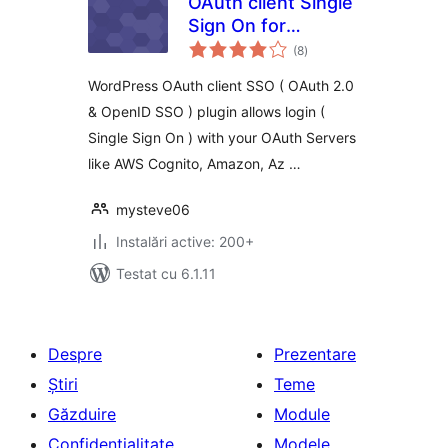
OAuth client Single
Sign On for
total
WordPress ( OAuth
(8
)
aprecieri
2.0 SSO )
WordPress OAuth client SSO ( OAuth 2.0
& OpenID SSO ) plugin allows login (
Single Sign On ) with your OAuth Servers
like AWS Cognito, Amazon, Az …
mysteve06
Instalări active: 200+
Testat cu 6.1.11
Despre
Prezentare
Știri
Teme
Găzduire
Module
Confidențialitate
Modele