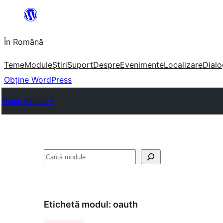
Sari
la
În Română
conținut
Teme
Module
Știri
Suport
Despre
Evenimente
Localizare
Dialo
Obține WordPress
Plugin Directory
Caută
Etichetă modul:
oauth