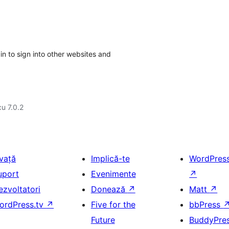
in to sign into other websites and
cu 7.0.2
nvață
Implică-te
WordPres
uport
Evenimente
↗
ezvoltatori
Donează
↗
Matt
↗
ordPress.tv
↗
Five for the
bbPress
Future
BuddyPre