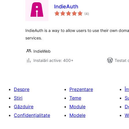
IndieAuth
total
(4
)
aprecieri
IndieAuth is a way to allow users to use their own doma
services.
IndieWeb
Instalări active: 400+
Testat 
Despre
Prezentare
Î
Știri
Teme
S
Găzduire
Module
D
Confidențialitate
Modele
W