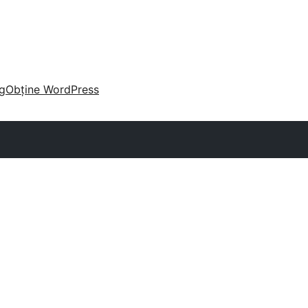
g
Obține WordPress