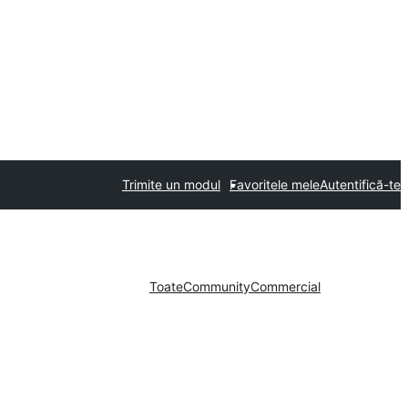
Trimite un modul
Favoritele mele
Autentifică-te
Toate
Community
Commercial