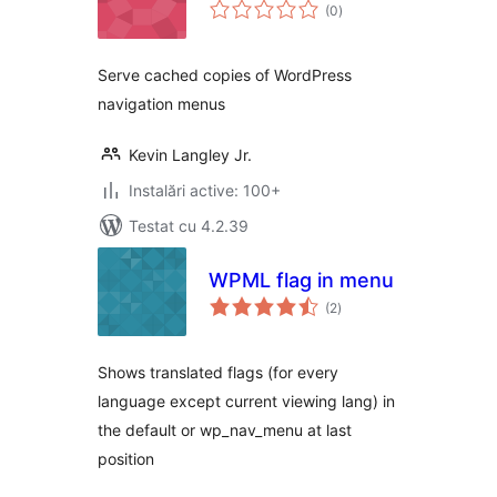
total
(0
)
aprecieri
Serve cached copies of WordPress
navigation menus
Kevin Langley Jr.
Instalări active: 100+
Testat cu 4.2.39
WPML flag in menu
total
(2
)
aprecieri
Shows translated flags (for every
language except current viewing lang) in
the default or wp_nav_menu at last
position