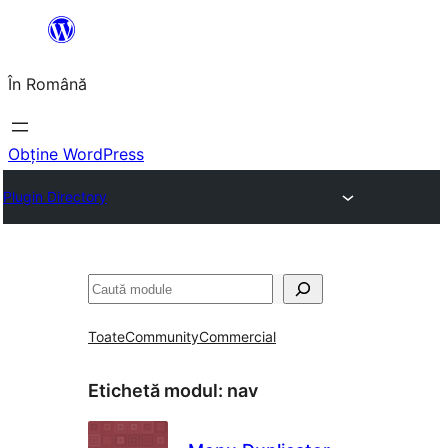
Sari
la
În Română
conținut
Obține WordPress
Plugin Directory
Caută
Toate
Community
Commercial
Etichetă modul:
nav