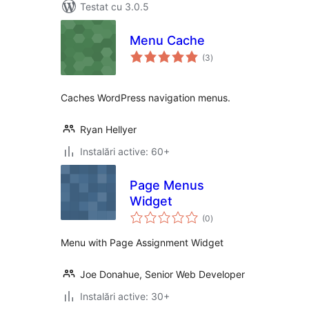
Testat cu 3.0.5
Menu Cache
total
(3
)
aprecieri
Caches WordPress navigation menus.
Ryan Hellyer
Instalări active: 60+
Page Menus
Widget
total
(0
)
aprecieri
Menu with Page Assignment Widget
Joe Donahue, Senior Web Developer
Instalări active: 30+