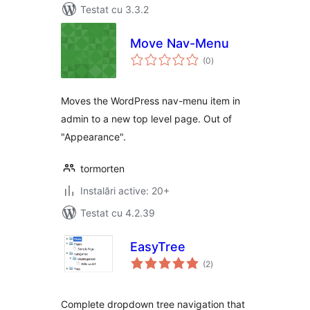
Testat cu 3.3.2
Move Nav-Menu
total
(0
)
aprecieri
Moves the WordPress nav-menu item in
admin to a new top level page. Out of
"Appearance".
tormorten
Instalări active: 20+
Testat cu 4.2.39
EasyTree
total
(2
)
aprecieri
Complete dropdown tree navigation that