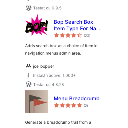
Testat cu 6.9.5
Bop Search Box
Item Type For Nav
total
Menus
(23
)
aprecieri
Adds search box as a choice of item in
navigation menus admin area.
joe_bopper
Instalări active: 1.000+
Testat cu 4.8.28
Menu Breadcrumb
total
(2
)
aprecieri
Generate a breadcrumb trail from a