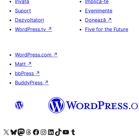
Învață
Implică-te
Suport
Evenimente
Dezvoltatori
Donează
↗
WordPress.tv
↗
Five for the Future
WordPress.com
↗
Matt
↗
bbPress
↗
BuddyPress
↗
Mergi la contul nostru X (fost Twitter)
Vizitează contul nostru Bluesky
Vizitează contul nostru Mastodon
Vizitează contul nostru Threads
Vizitează pagina noastră Facebook
Vizitează-ne pe Instagram
Vizitează-ne pe LinkedIn
Vizitează contul nostru TikTok
Vizitează canalul nostru YouTube
Vizitează contul nostru Tumblr