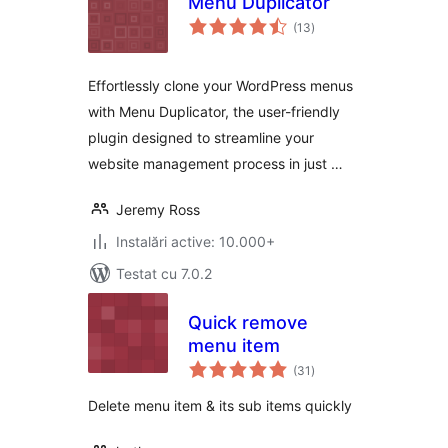
Menu Duplicator
total
(13
)
aprecieri
Effortlessly clone your WordPress menus
with Menu Duplicator, the user-friendly
plugin designed to streamline your
website management process in just …
Jeremy Ross
Instalări active: 10.000+
Testat cu 7.0.2
Quick remove
menu item
total
(31
)
aprecieri
Delete menu item & its sub items quickly