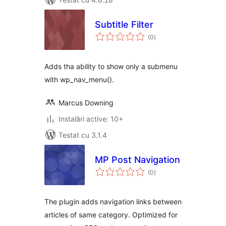
Subtitle Filter
total
(0
)
aprecieri
Adds tha ability to show only a submenu
with wp_nav_menu().
Marcus Downing
Instalări active: 10+
Testat cu 3.1.4
MP Post Navigation
total
(0
)
aprecieri
The plugin adds navigation links between
articles of same category. Optimized for