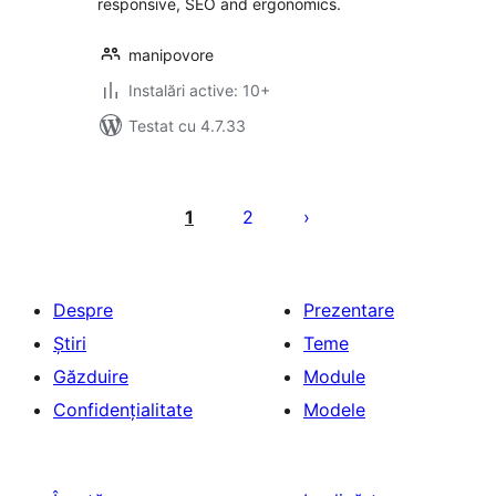
responsive, SEO and ergonomics.
manipovore
Instalări active: 10+
Testat cu 4.7.33
Paginație
articole
1
2
Despre
Prezentare
Știri
Teme
Găzduire
Module
Confidențialitate
Modele