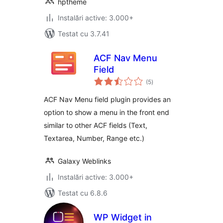
hptheme
Instalări active: 3.000+
Testat cu 3.7.41
ACF Nav Menu
Field
total
(5
)
aprecieri
ACF Nav Menu field plugin provides an
option to show a menu in the front end
similar to other ACF fields (Text,
Textarea, Number, Range etc.)
Galaxy Weblinks
Instalări active: 3.000+
Testat cu 6.8.6
WP Widget in