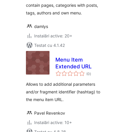
contain pages, categories with posts,
tags, authors and own menu.
damlys
Instalări active: 20+
Testat cu 4.1.42
Menu Item
Extended URL
total
(0
)
aprecieri
Allows to add additional parameters
and/or fragment identifier (hashtag) to
the menu item URL.
Pavel Revenkov
Instalări active: 10+
Testat cu 4.8.28