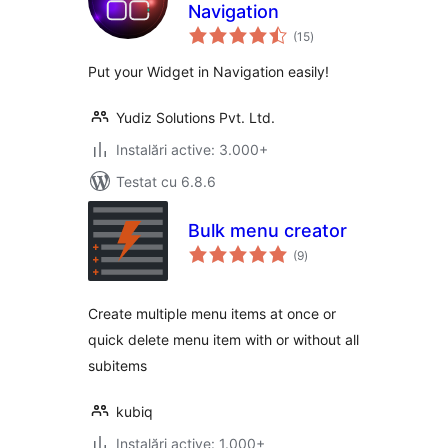
Navigation
total
(15
)
aprecieri
Put your Widget in Navigation easily!
Yudiz Solutions Pvt. Ltd.
Instalări active: 3.000+
Testat cu 6.8.6
Bulk menu creator
total
(9
)
aprecieri
Create multiple menu items at once or
quick delete menu item with or without all
subitems
kubiq
Instalări active: 1.000+