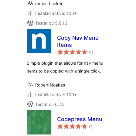
ramon fincken
Instalări active: 100+
Testat cu 5.8.13
Copy Nav Menu
Items
total
(1
)
aprecieri
Simple plugin that allows for nav menu
items to be copied with a single click.
Robert Noakes
Instalări active: 100+
Testat cu 6.7.5
Codepress Menu
total
(2
)
aprecieri