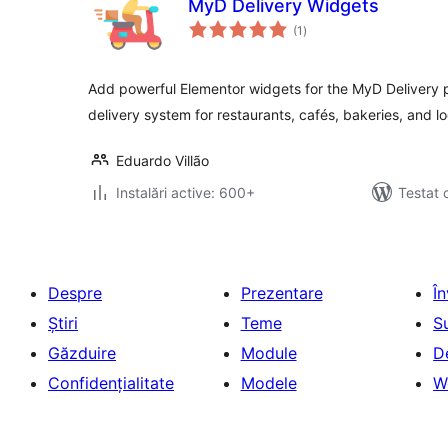
MyD Delivery Widgets
total
(1
)
aprecieri
Add powerful Elementor widgets for the MyD Delivery
delivery system for restaurants, cafés, bakeries, and l
Eduardo Villão
Instalări active: 600+
Testat 
Despre
Prezentare
Î
Știri
Teme
S
Găzduire
Module
D
Confidențialitate
Modele
W