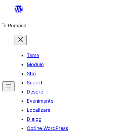
Sari
la
În Română
conținut
Teme
Module
Știri
Suport
Despre
Evenimente
Localizare
Dialog
Obține WordPress