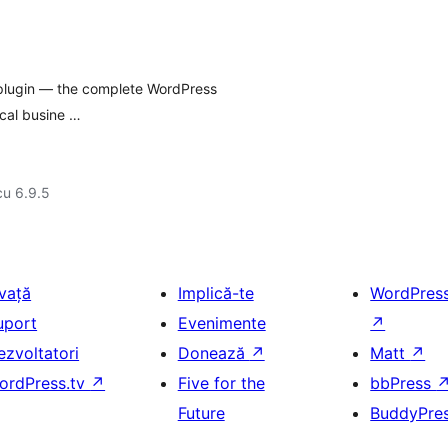
 plugin — the complete WordPress
ocal busine …
cu 6.9.5
nvață
Implică-te
WordPres
uport
Evenimente
↗
ezvoltatori
Donează
↗
Matt
↗
ordPress.tv
↗
Five for the
bbPress
Future
BuddyPre