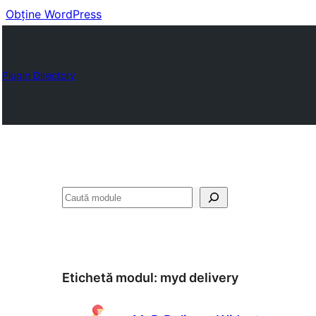
Obține WordPress
Plugin Directory
Caută
Etichetă modul:
myd delivery