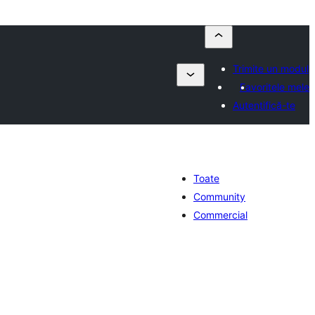
Trimite un modul
Favoritele mele
Autentifică-te
Toate
Community
Commercial