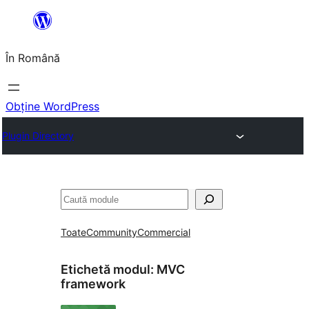
Sari
la
În Română
conținut
Obține WordPress
Plugin Directory
Caută
Toate
Community
Commercial
Etichetă modul:
MVC
framework