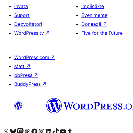
Învață
Implică-te
Suport
Evenimente
Dezvoltatori
Donează
↗
WordPress.tv
↗
Five for the Future
WordPress.com
↗
Matt
↗
bbPress
↗
BuddyPress
↗
Mergi la contul nostru X (fost Twitter)
Vizitează contul nostru Bluesky
Vizitează contul nostru Mastodon
Vizitează contul nostru Threads
Vizitează pagina noastră Facebook
Vizitează-ne pe Instagram
Vizitează-ne pe LinkedIn
Vizitează contul nostru TikTok
Vizitează canalul nostru YouTube
Vizitează contul nostru Tumblr