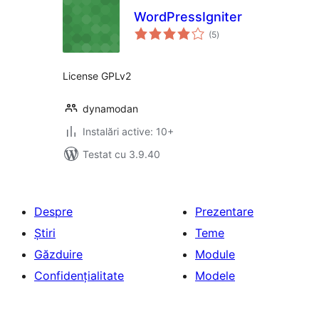
WordPressIgniter
total
(5
)
aprecieri
License GPLv2
dynamodan
Instalări active: 10+
Testat cu 3.9.40
Despre
Prezentare
Știri
Teme
Găzduire
Module
Confidențialitate
Modele