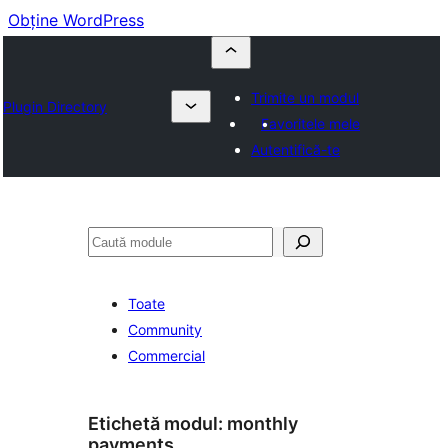
Obține WordPress
Trimite un modul
Plugin Directory
Favoritele mele
Autentifică-te
Caută
Toate
Community
Commercial
Etichetă modul:
monthly
payments