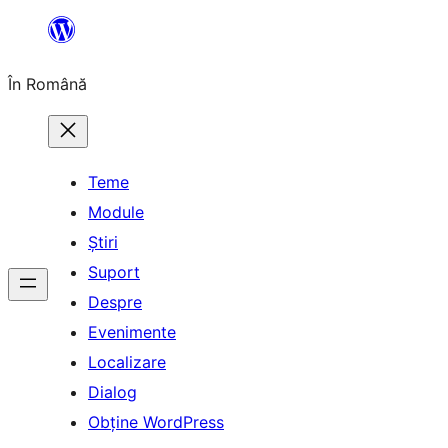
Sari
la
În Română
conținut
Teme
Module
Știri
Suport
Despre
Evenimente
Localizare
Dialog
Obține WordPress