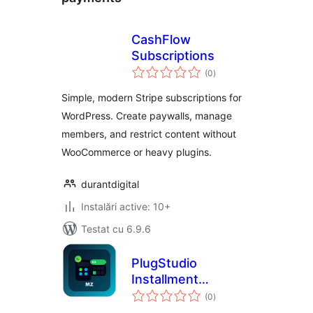
CashFlow
Subscriptions
total
(0
)
aprecieri
Simple, modern Stripe subscriptions for
WordPress. Create paywalls, manage
members, and restrict content without
WooCommerce or heavy plugins.
durantdigital
Instalări active: 10+
Testat cu 6.9.6
PlugStudio
Installment
total
Calculator for
(0
)
aprecieri
WooCommerce