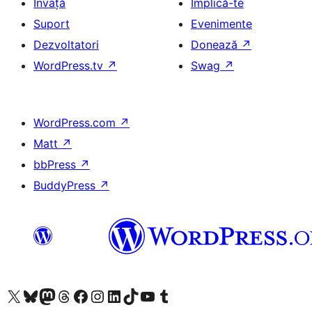
Învață
Implică-te
Suport
Evenimente
Dezvoltatori
Donează
↗
WordPress.tv
↗
Swag
↗
WordPress.com
↗
Matt
↗
bbPress
↗
BuddyPress
↗
Mergi la contul nostru X (fost Twitter)
Vizitează contul nostru Bluesky
Vizitează contul nostru Mastodon
Vizitează contul nostru Threads
Vizitează pagina noastră Facebook
Vizitează-ne pe Instagram
Vizitează-ne pe LinkedIn
Vizitează contul nostru TikTok
Vizitează canalul nostru YouTube
Vizitează contul nostru Tumblr