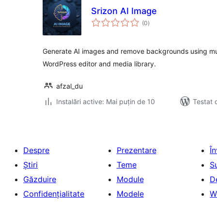
Srizon AI Image
total
(0
)
aprecieri
Generate AI images and remove backgrounds using multi
WordPress editor and media library.
afzal_du
Instalări active: Mai puțin de 10
Testat 
Despre
Prezentare
Î
Știri
Teme
S
Găzduire
Module
D
Confidențialitate
Modele
W