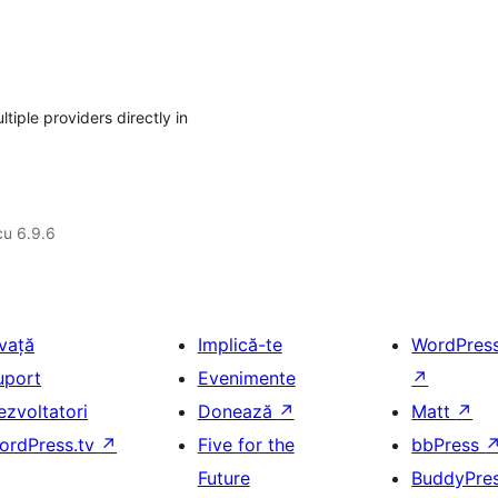
ple providers directly in
cu 6.9.6
nvață
Implică-te
WordPres
uport
Evenimente
↗
ezvoltatori
Donează
↗
Matt
↗
ordPress.tv
↗
Five for the
bbPress
Future
BuddyPre