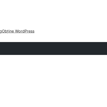
g
Obține WordPress