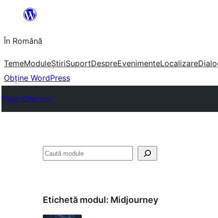
Sari
la
În Română
conținut
Teme
Module
Știri
Suport
Despre
Evenimente
Localizare
Dialo
Obține WordPress
Plugin Directory
Caută
Etichetă modul:
Midjourney