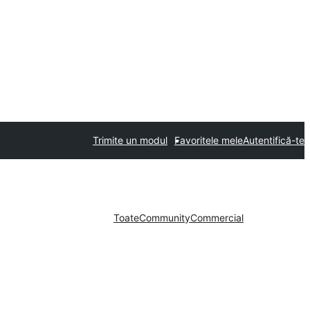
Trimite un modul
Favoritele mele
Autentifică-te
Toate
Community
Commercial