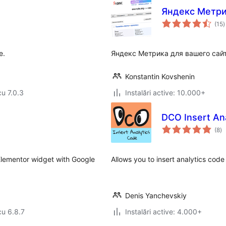
Яндекс Метр
t
(15
)
a
e.
Яндекс Метрика для вашего сайт
Konstantin Kovshenin
cu 7.0.3
Instalări active: 10.000+
DCO Insert An
to
(8
)
ap
Elementor widget with Google
Allows you to insert analytics co
Denis Yanchevskiy
cu 6.8.7
Instalări active: 4.000+