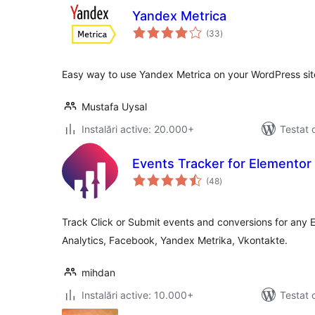
Yandex Metrica
total
(33
)
aprecieri
Easy way to use Yandex Metrica on your WordPress sit
Mustafa Uysal
Instalări active: 20.000+
Testat 
Events Tracker for Elementor
total
(48
)
aprecieri
Track Click or Submit events and conversions for any 
Analytics, Facebook, Yandex Metrika, Vkontakte.
mihdan
Instalări active: 10.000+
Testat 