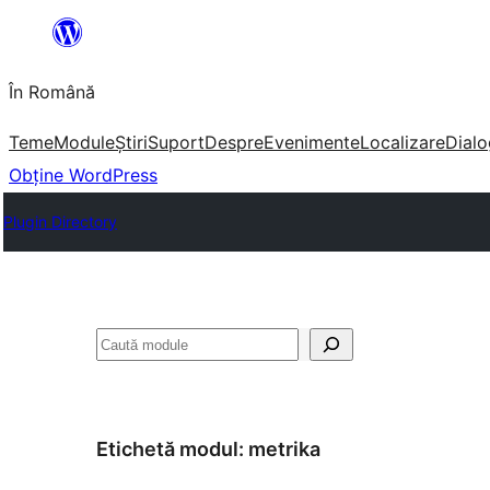
Sari
la
În Română
conținut
Teme
Module
Știri
Suport
Despre
Evenimente
Localizare
Dialo
Obține WordPress
Plugin Directory
Caută
Etichetă modul:
metrika