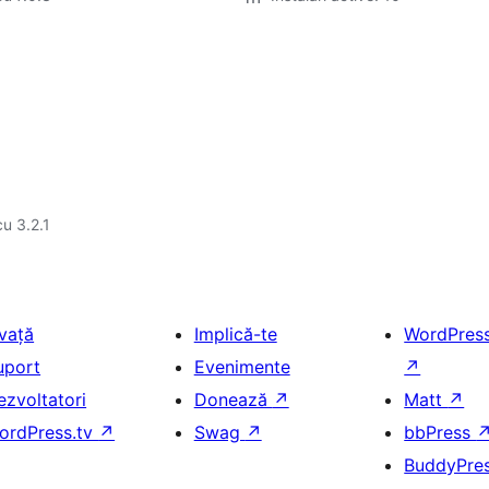
cu 3.2.1
nvață
Implică-te
WordPres
uport
Evenimente
↗
ezvoltatori
Donează
↗
Matt
↗
ordPress.tv
↗
Swag
↗
bbPress
BuddyPre