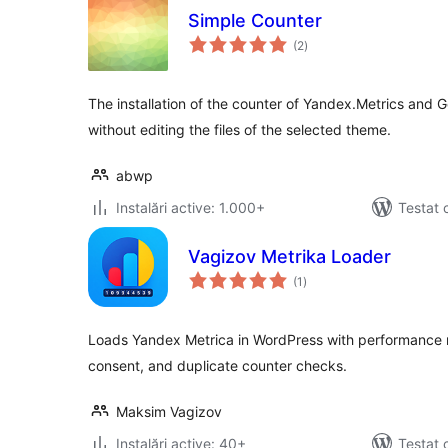
Simple Counter
total
(2
)
aprecieri
The installation of the counter of Yandex.Metrics and 
without editing the files of the selected theme.
abwp
Instalări active: 1.000+
Testat 
Vagizov Metrika Loader
total
(1
)
aprecieri
Loads Yandex Metrica in WordPress with performance m
consent, and duplicate counter checks.
Maksim Vagizov
Instalări active: 40+
Testat 