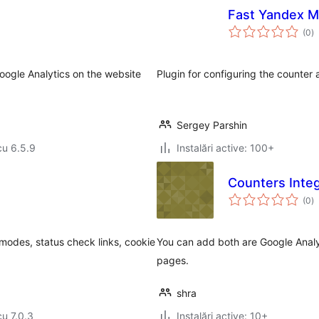
Fast Yandex M
to
(0
)
ap
Google Analytics on the website
Plugin for configuring the counter
Sergey Parshin
cu 6.5.9
Instalări active: 100+
Counters Integ
to
(0
)
ap
odes, status check links, cookie
You can add both are Google Analy
pages.
shra
cu 7.0.3
Instalări active: 10+