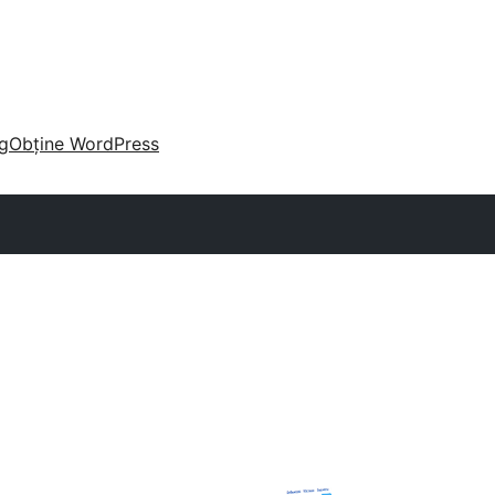
g
Obține WordPress