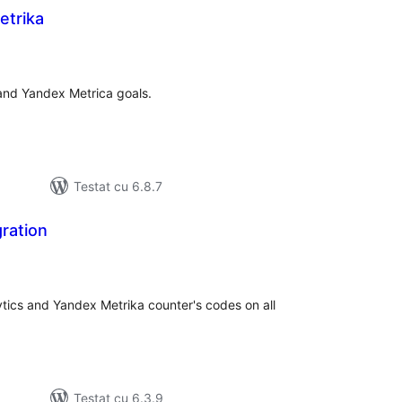
etrika
tal
recieri
 and Yandex Metrica goals.
Testat cu 6.8.7
ration
tal
recieri
tics and Yandex Metrika counter's codes on all
Testat cu 6.3.9