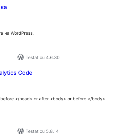
ика
otal
precieri
а на WordPress.
Testat cu 4.6.30
alytics Code
tal
recieri
de before </head> or after <body> or before </body>
Testat cu 5.8.14