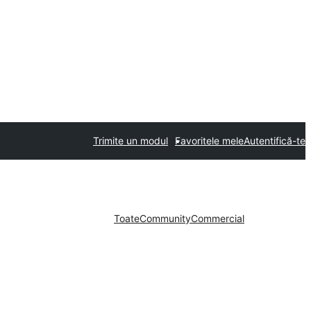
Trimite un modul
Favoritele mele
Autentifică-te
Toate
Community
Commercial