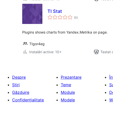
TI Stat
total
(0
)
aprecieri
Plugins shows charts from Yandex.Metrika on page.
TIgor4eg
Instalări active: 10+
Testat 
Despre
Prezentare
Î
Știri
Teme
S
Găzduire
Module
D
Confidențialitate
Modele
W