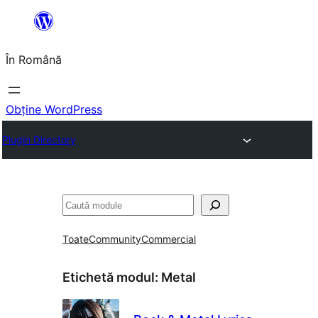
Sari
la
În Română
conținut
Obține WordPress
Plugin Directory
Caută
Toate
Community
Commercial
Etichetă modul:
Metal