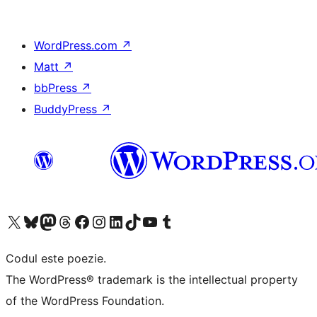
WordPress.com
↗
Matt
↗
bbPress
↗
BuddyPress
↗
Mergi la contul nostru X (fost Twitter)
Vizitează contul nostru Bluesky
Vizitează contul nostru Mastodon
Vizitează contul nostru Threads
Vizitează pagina noastră Facebook
Vizitează-ne pe Instagram
Vizitează-ne pe LinkedIn
Vizitează contul nostru TikTok
Vizitează canalul nostru YouTube
Vizitează contul nostru Tumblr
Codul este poezie.
The WordPress® trademark is the intellectual property
of the WordPress Foundation.