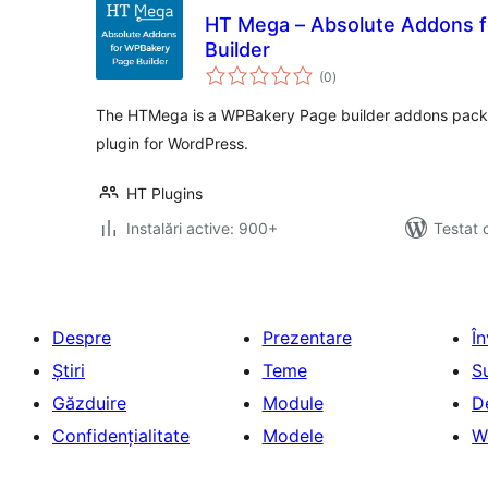
HT Mega – Absolute Addons 
Builder
total
(0
)
aprecieri
The HTMega is a WPBakery Page builder addons pack
plugin for WordPress.
HT Plugins
Instalări active: 900+
Testat 
Despre
Prezentare
Î
Știri
Teme
S
Găzduire
Module
D
Confidențialitate
Modele
W