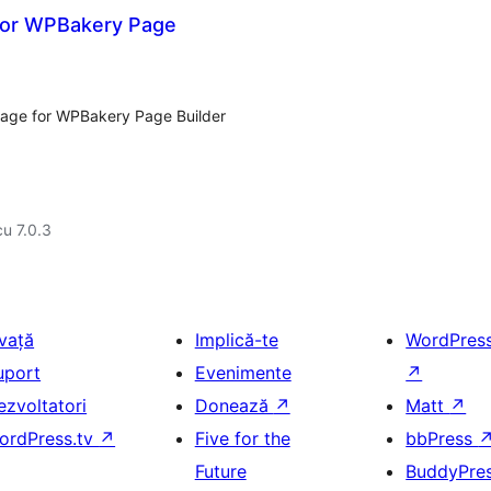
for WPBakery Page
age for WPBakery Page Builder
cu 7.0.3
nvață
Implică-te
WordPres
uport
Evenimente
↗
ezvoltatori
Donează
↗
Matt
↗
ordPress.tv
↗
Five for the
bbPress
Future
BuddyPre