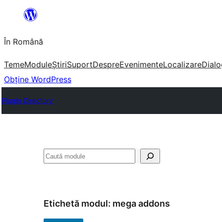
Sari
la
În Română
conținut
Teme
Module
Știri
Suport
Despre
Evenimente
Localizare
Dialo
Obține WordPress
Plugin Directory
Caută
Etichetă modul:
mega addons