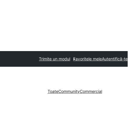
Trimite un modul
Favoritele mele
Autentifică-te
Toate
Community
Commercial