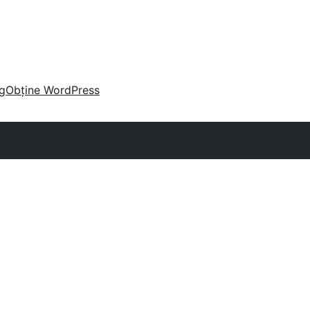
g
Obține WordPress