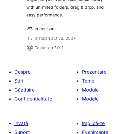
with unlimited folders, drag & drop, and
easy performance.
ericnelson
Instalări active: 200+
Testat cu 7.0.2
Despre
Prezentare
Știri
Teme
Găzduire
Module
Confidențialitate
Modele
Învață
Implică-te
Suport
Evenimente