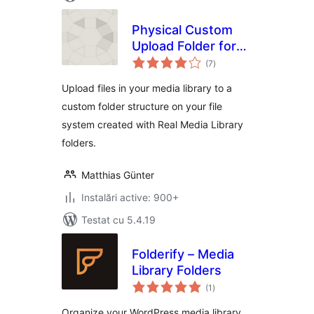
Physical Custom
Upload Folder for
total
Real Media Library
(7
)
aprecieri
Upload files in your media library to a
custom folder structure on your file
system created with Real Media Library
folders.
Matthias Günter
Instalări active: 900+
Testat cu 5.4.19
Folderify – Media
Library Folders
total
(1
)
aprecieri
Organize your WordPress media library