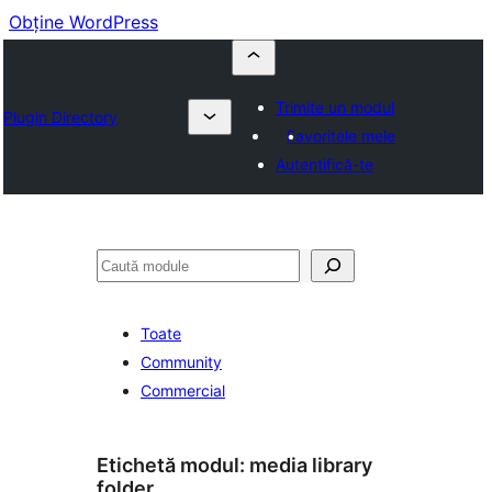
Obține WordPress
Trimite un modul
Plugin Directory
Favoritele mele
Autentifică-te
Caută
Toate
Community
Commercial
Etichetă modul:
media library
folder