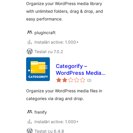
Organize your WordPress media library
with unlimited folders, drag & drop, and
easy performance.
plugincraft
Instalări active: 1.000+
Testat cu 7.0.2
Categorify –
WordPress Media
total
Library Category &
(2
)
aprecieri
File Manager
Organize your WordPress media files in
categories via drag and drop.
frenify
Instalări active: 1.000+
Testat cu 6.4.8