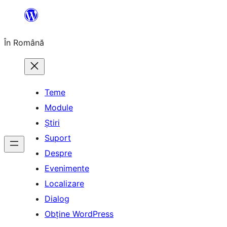
Sari
la
În Română
conținut
Teme
Module
Știri
Suport
Despre
Evenimente
Localizare
Dialog
Obține WordPress