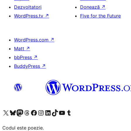
Dezvoltatori
Donează
↗
WordPress.tv
↗
Five for the Future
WordPress.com
↗
Matt
↗
bbPress
↗
BuddyPress
↗
Mergi la contul nostru X (fost Twitter)
Vizitează contul nostru Bluesky
Vizitează contul nostru Mastodon
Vizitează contul nostru Threads
Vizitează pagina noastră Facebook
Vizitează-ne pe Instagram
Vizitează-ne pe LinkedIn
Vizitează contul nostru TikTok
Vizitează canalul nostru YouTube
Vizitează contul nostru Tumblr
Codul este poezie.