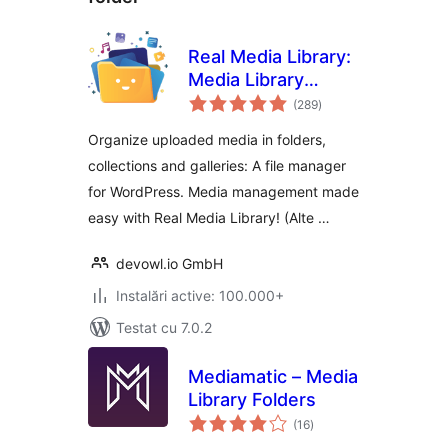
Real Media Library:
Media Library
total
Folder & File
(289
)
aprecieri
Manager
Organize uploaded media in folders,
collections and galleries: A file manager
for WordPress. Media management made
easy with Real Media Library! (Alte …
devowl.io GmbH
Instalări active: 100.000+
Testat cu 7.0.2
Mediamatic – Media
Library Folders
total
(16
)
aprecieri