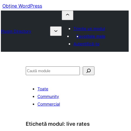
Obține WordPress
Trimite un modul
Plugin Directory
Favoritele mele
Autentifică-te
Caută
Toate
Community
Commercial
Etichetă modul:
live rates