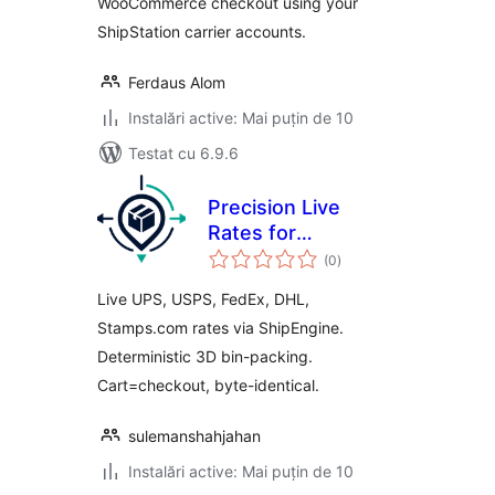
WooCommerce checkout using your
ShipStation carrier accounts.
Ferdaus Alom
Instalări active: Mai puțin de 10
Testat cu 6.9.6
Precision Live
Rates for
total
WooCommerce
(0
)
aprecieri
Live UPS, USPS, FedEx, DHL,
Stamps.com rates via ShipEngine.
Deterministic 3D bin-packing.
Cart=checkout, byte-identical.
sulemanshahjahan
Instalări active: Mai puțin de 10