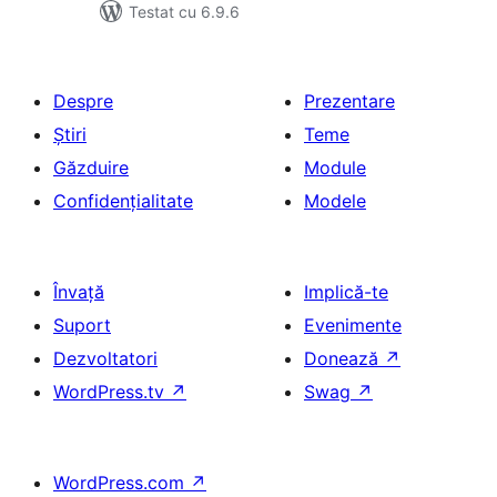
Testat cu 6.9.6
Despre
Prezentare
Știri
Teme
Găzduire
Module
Confidențialitate
Modele
Învață
Implică-te
Suport
Evenimente
Dezvoltatori
Donează
↗
WordPress.tv
↗
Swag
↗
WordPress.com
↗