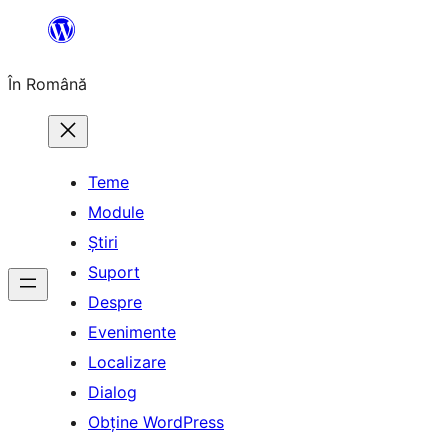
Sari
la
În Română
conținut
Teme
Module
Știri
Suport
Despre
Evenimente
Localizare
Dialog
Obține WordPress