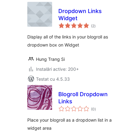
Dropdown Links
Widget
total
(2
)
aprecieri
Display all of the links in your blogroll as
dropdown box on Widget
Hung Trang Si
Instalări active: 200+
Testat cu 4.5.33
Blogroll Dropdown
Links
total
(0
)
aprecieri
Place your blogroll as a dropdown list in a
widget area