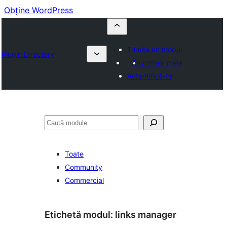
Obține WordPress
Trimite un modul
Plugin Directory
Favoritele mele
Autentifică-te
Caută
Toate
Community
Commercial
Etichetă modul:
links manager