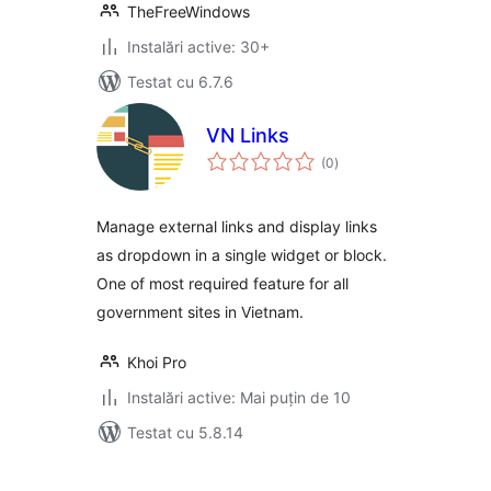
TheFreeWindows
Instalări active: 30+
Testat cu 6.7.6
VN Links
total
(0
)
aprecieri
Manage external links and display links
as dropdown in a single widget or block.
One of most required feature for all
government sites in Vietnam.
Khoi Pro
Instalări active: Mai puțin de 10
Testat cu 5.8.14