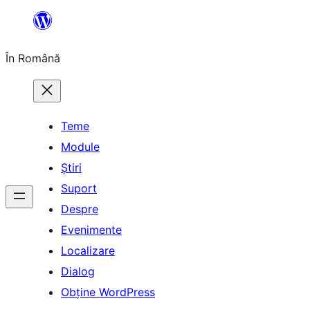
Sari
la
În Română
conținut
Teme
Module
Știri
Suport
Despre
Evenimente
Localizare
Dialog
Obține WordPress