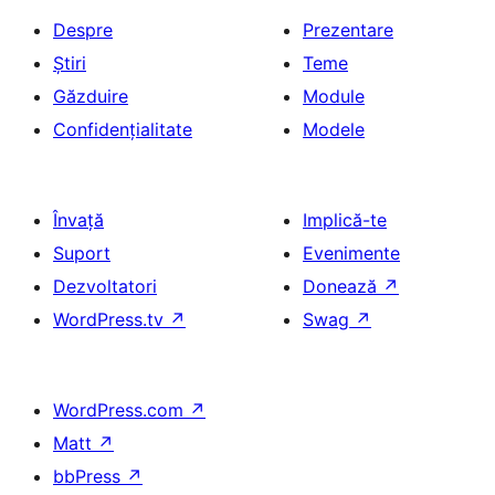
Despre
Prezentare
Știri
Teme
Găzduire
Module
Confidențialitate
Modele
Învață
Implică-te
Suport
Evenimente
Dezvoltatori
Donează
↗
WordPress.tv
↗
Swag
↗
WordPress.com
↗
Matt
↗
bbPress
↗