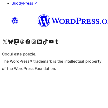
BuddyPress
↗
Mergi la contul nostru X (fost Twitter)
Vizitează contul nostru Bluesky
Vizitează contul nostru Mastodon
Vizitează contul nostru Threads
Vizitează pagina noastră Facebook
Vizitează-ne pe Instagram
Vizitează-ne pe LinkedIn
Vizitează contul nostru TikTok
Vizitează canalul nostru YouTube
Vizitează contul nostru Tumblr
Codul este poezie.
The WordPress® trademark is the intellectual property
of the WordPress Foundation.