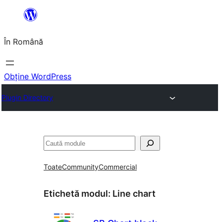
Sari
la
În Română
conținut
Obține WordPress
Plugin Directory
Caută
Toate
Community
Commercial
Etichetă modul:
Line chart