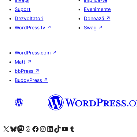
Învață
Implică-te
Suport
Evenimente
Dezvoltatori
Donează
↗
WordPress.tv
↗
Swag
↗
WordPress.com
↗
Matt
↗
bbPress
↗
BuddyPress
↗
Mergi la contul nostru X (fost Twitter)
Vizitează contul nostru Bluesky
Vizitează contul nostru Mastodon
Vizitează contul nostru Threads
Vizitează pagina noastră Facebook
Vizitează-ne pe Instagram
Vizitează-ne pe LinkedIn
Vizitează contul nostru TikTok
Vizitează canalul nostru YouTube
Vizitează contul nostru Tumblr