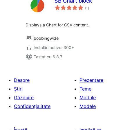
SB Chart block
total
(1
)
aprecieri
Displays a Chart for CSV content.
bobbingwide
Instalări active: 300+
Testat cu 6.8.7
Despre
Prezentare
Știri
Teme
Găzduire
Module
Confidențialitate
Modele