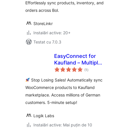
Effortlessly sync products, inventory, and
orders across Bol.
StoreLinkr
Instalări active: 20+
Testat cu 7.0.3
EasyConnect for
Kaufland – Multiply
total
Your Sales on
(1
)
aprecieri
Germany's #2
Stop Losing Sales! Automatically sync
Marketplace
WooCommerce products to Kaufland
marketplace. Access millions of German
customers. 5-minute setup!
Logik Labs
Instalări active: Mai puțin de 10