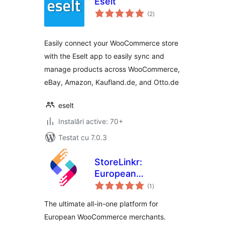
Eselt
total
(2
)
aprecieri
Easily connect your WooCommerce store
with the Eselt app to easily sync and
manage products across WooCommerce,
eBay, Amazon, Kaufland.de, and Otto.de
eselt
Instalări active: 70+
Testat cu 7.0.3
StoreLinkr:
European
total
Marketplace
(1
)
aprecieri
Integrator &
The ultimate all-in-one platform for
Multichannel Sync
European WooCommerce merchants.