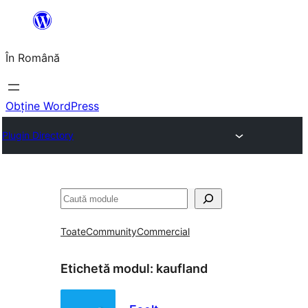
Sari
la
În Română
conținut
Obține WordPress
Plugin Directory
Caută
Toate
Community
Commercial
Etichetă modul:
kaufland