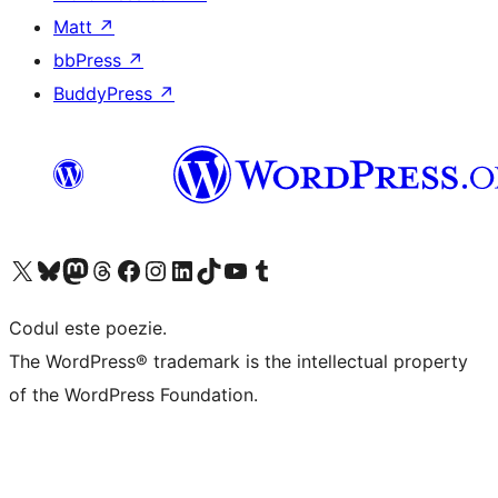
Matt
↗
bbPress
↗
BuddyPress
↗
Mergi la contul nostru X (fost Twitter)
Vizitează contul nostru Bluesky
Vizitează contul nostru Mastodon
Vizitează contul nostru Threads
Vizitează pagina noastră Facebook
Vizitează-ne pe Instagram
Vizitează-ne pe LinkedIn
Vizitează contul nostru TikTok
Vizitează canalul nostru YouTube
Vizitează contul nostru Tumblr
Codul este poezie.
The WordPress® trademark is the intellectual property
of the WordPress Foundation.