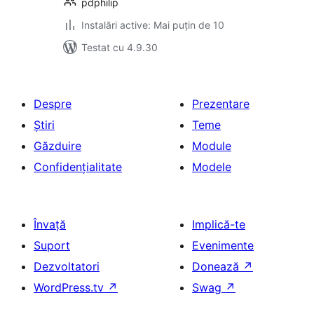
pdphilip
Instalări active: Mai puțin de 10
Testat cu 4.9.30
Despre
Prezentare
Știri
Teme
Găzduire
Module
Confidențialitate
Modele
Învață
Implică-te
Suport
Evenimente
Dezvoltatori
Donează
↗
WordPress.tv
↗
Swag
↗