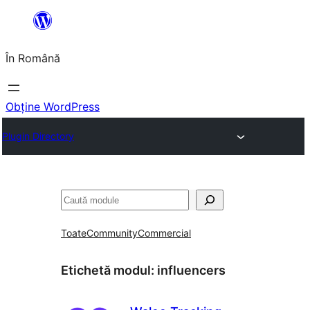
Sari
la
În Română
conținut
Obține WordPress
Plugin Directory
Caută
Toate
Community
Commercial
Etichetă modul:
influencers