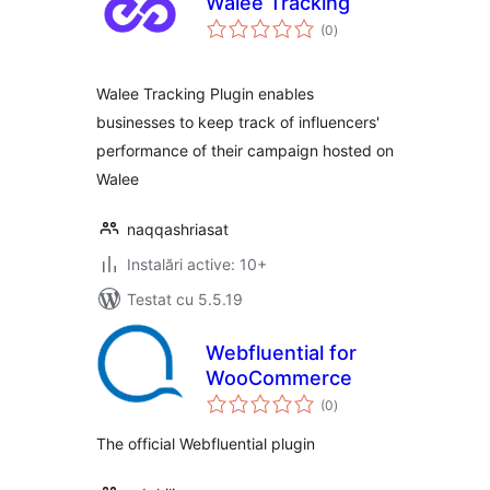
Walee Tracking
total
(0
)
aprecieri
Walee Tracking Plugin enables
businesses to keep track of influencers'
performance of their campaign hosted on
Walee
naqqashriasat
Instalări active: 10+
Testat cu 5.5.19
Webfluential for
WooCommerce
total
(0
)
aprecieri
The official Webfluential plugin