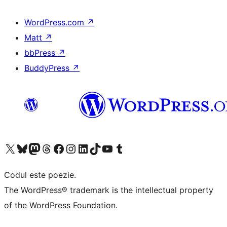
WordPress.com
↗
Matt
↗
bbPress
↗
BuddyPress
↗
Mergi la contul nostru X (fost Twitter)
Vizitează contul nostru Bluesky
Vizitează contul nostru Mastodon
Vizitează contul nostru Threads
Vizitează pagina noastră Facebook
Vizitează-ne pe Instagram
Vizitează-ne pe LinkedIn
Vizitează contul nostru TikTok
Vizitează canalul nostru YouTube
Vizitează contul nostru Tumblr
Codul este poezie.
The WordPress® trademark is the intellectual property
of the WordPress Foundation.