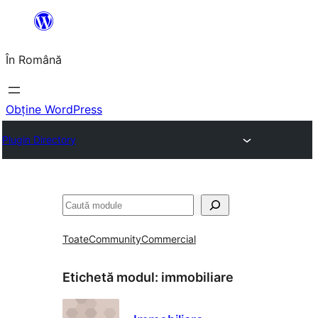
Sari
la
În Română
conținut
Obține WordPress
Plugin Directory
Caută
Toate
Community
Commercial
Etichetă modul:
immobiliare