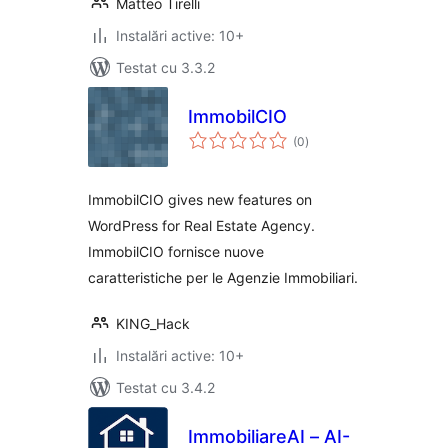
Matteo Tirelli
Instalări active: 10+
Testat cu 3.3.2
ImmobilCIO
total
(0
)
aprecieri
ImmobilCIO gives new features on
WordPress for Real Estate Agency.
ImmobilCIO fornisce nuove
caratteristiche per le Agenzie Immobiliari.
KING_Hack
Instalări active: 10+
Testat cu 3.4.2
ImmobiliareAI – AI-