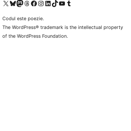
Mergi la contul nostru X (fost Twitter)
Vizitează contul nostru Bluesky
Vizitează contul nostru Mastodon
Vizitează contul nostru Threads
Vizitează pagina noastră Facebook
Vizitează-ne pe Instagram
Vizitează-ne pe LinkedIn
Vizitează contul nostru TikTok
Vizitează canalul nostru YouTube
Vizitează contul nostru Tumblr
Codul este poezie.
The WordPress® trademark is the intellectual property
of the WordPress Foundation.