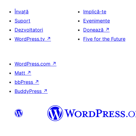
Învață
Implică-te
Suport
Evenimente
Dezvoltatori
Donează
↗
WordPress.tv
↗
Five for the Future
WordPress.com
↗
Matt
↗
bbPress
↗
BuddyPress
↗