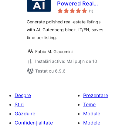
Powered Real
total
Estate Descriptions
(1
)
aprecieri
Generate polished real-estate listings
with AI. Gutenberg block. IT/EN, saves
time per listing.
Fabio M. Giacomini
Instalări active: Mai puțin de 10
Testat cu 6.9.6
Despre
Prezentare
Știri
Teme
Găzduire
Module
Confidențialitate
Modele