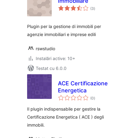
Immobiliare
total
(3
)
aprecieri
Plugin per la gestione di immobili per
agenzie immobiliari e imprese edili
rswstudio
Instalări active: 10+
Testat cu 6.0.0
ACE Certificazione
Energetica
total
(0
)
aprecieri
Il plugin indispensabile per gestire la
Certificazione Energetica ( ACE ) degli
immobili.