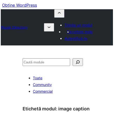
Obține WordPress
Trimite un modul
Plugin Directory
Favoritele mele
Autentifică-te
Caută
Toate
Community
Commercial
Etichetă modul:
image caption