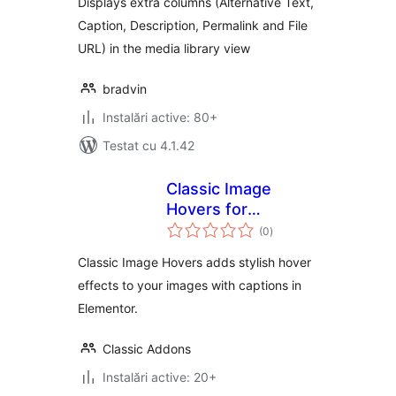
Displays extra columns (Alternative Text,
Caption, Description, Permalink and File
URL) in the media library view
bradvin
Instalări active: 80+
Testat cu 4.1.42
Classic Image
Hovers for
total
Elementor
(0
)
aprecieri
Classic Image Hovers adds stylish hover
effects to your images with captions in
Elementor.
Classic Addons
Instalări active: 20+