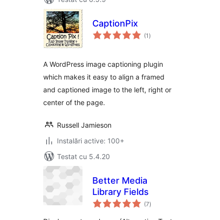
CaptionPix
total
(1
)
aprecieri
A WordPress image captioning plugin
which makes it easy to align a framed
and captioned image to the left, right or
center of the page.
Russell Jamieson
Instalări active: 100+
Testat cu 5.4.20
Better Media
Library Fields
total
(7
)
aprecieri