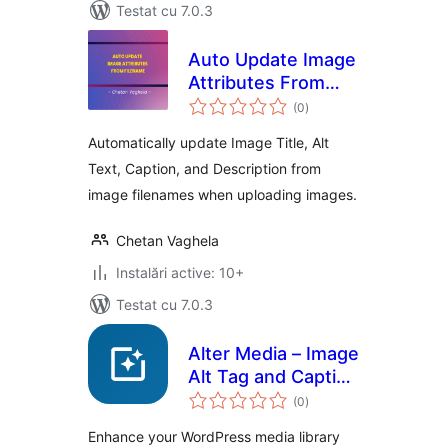
Testat cu 7.0.3
Auto Update Image
Attributes From
total
Filename
(0
)
aprecieri
Automatically update Image Title, Alt
Text, Caption, and Description from
image filenames when uploading images.
Chetan Vaghela
Instalări active: 10+
Testat cu 7.0.3
Alter Media – Image
Alt Tag and Caption
total
Detector
(0
)
aprecieri
Enhance your WordPress media library