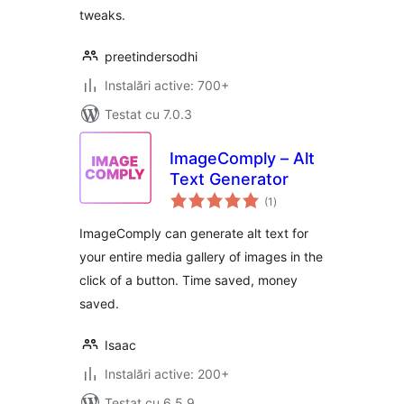
tweaks.
preetindersodhi
Instalări active: 700+
Testat cu 7.0.3
ImageComply – Alt
Text Generator
total
(1
)
aprecieri
ImageComply can generate alt text for
your entire media gallery of images in the
click of a button. Time saved, money
saved.
Isaac
Instalări active: 200+
Testat cu 6.5.9