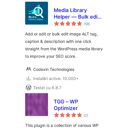
Media Library
Helper — Bulk edit
total
image ALT, caption
(58
)
aprecieri
& description
Add or edit or bulk edit image ALT tag,
caption & description with one click
straight from the WordPress media library
to improve your SEO score.
Codexin Technologies
Instalări active: 10.000+
Testat cu 6.8.7
TGG – WP
Optimizer
total
(2
)
aprecieri
This plugin is a collection of various WP