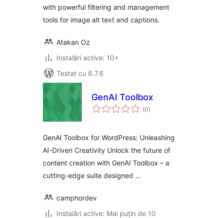
with powerful filtering and management
tools for image alt text and captions.
Atakan Oz
Instalări active: 10+
Testat cu 6.7.6
GenAI Toolbox
total
(0
)
aprecieri
GenAI Toolbox for WordPress: Unleashing
AI-Driven Creativity Unlock the future of
content creation with GenAI Toolbox – a
cutting-edge suite designed …
camphordev
Instalări active: Mai puțin de 10