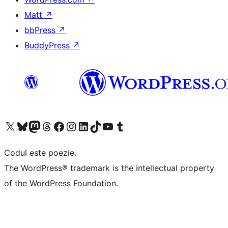
Matt
↗
bbPress
↗
BuddyPress
↗
Mergi la contul nostru X (fost Twitter)
Vizitează contul nostru Bluesky
Vizitează contul nostru Mastodon
Vizitează contul nostru Threads
Vizitează pagina noastră Facebook
Vizitează-ne pe Instagram
Vizitează-ne pe LinkedIn
Vizitează contul nostru TikTok
Vizitează canalul nostru YouTube
Vizitează contul nostru Tumblr
Codul este poezie.
The WordPress® trademark is the intellectual property
of the WordPress Foundation.