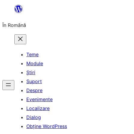
Sari
la
În Română
conținut
Teme
Module
Știri
Suport
Despre
Evenimente
Localizare
Dialog
Obține WordPress