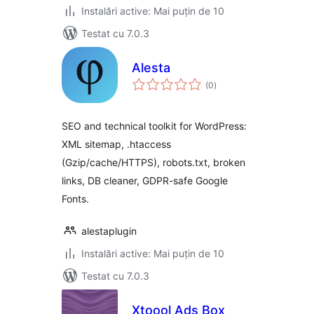
Instalări active: Mai puțin de 10
Testat cu 7.0.3
Alesta
total
(0
)
aprecieri
SEO and technical toolkit for WordPress:
XML sitemap, .htaccess
(Gzip/cache/HTTPS), robots.txt, broken
links, DB cleaner, GDPR-safe Google
Fonts.
alestaplugin
Instalări active: Mai puțin de 10
Testat cu 7.0.3
Xtoool Ads Box