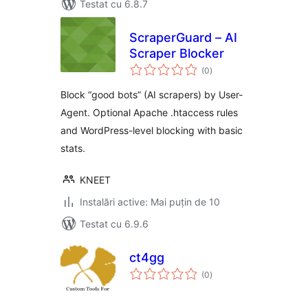
Testat cu 6.8.7
ScraperGuard – AI
Scraper Blocker
total
(0
)
aprecieri
Block “good bots” (AI scrapers) by User-
Agent. Optional Apache .htaccess rules
and WordPress-level blocking with basic
stats.
KNEET
Instalări active: Mai puțin de 10
Testat cu 6.9.6
ct4gg
total
(0
)
aprecieri