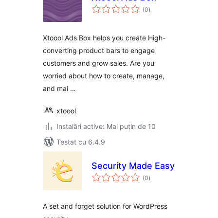
total
(0
)
aprecieri
Xtoool Ads Box helps you create High-
converting product bars to engage
customers and grow sales. Are you
worried about how to create, manage,
and mai …
xtoool
Instalări active: Mai puțin de 10
Testat cu 6.4.9
Security Made Easy
total
(0
)
aprecieri
A set and forget solution for WordPress