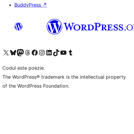
BuddyPress
↗
Mergi la contul nostru X (fost Twitter)
Vizitează contul nostru Bluesky
Vizitează contul nostru Mastodon
Vizitează contul nostru Threads
Vizitează pagina noastră Facebook
Vizitează-ne pe Instagram
Vizitează-ne pe LinkedIn
Vizitează contul nostru TikTok
Vizitează canalul nostru YouTube
Vizitează contul nostru Tumblr
Codul este poezie.
The WordPress® trademark is the intellectual property
of the WordPress Foundation.