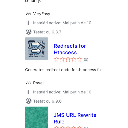
security.
VeryEasy
Instalări active: Mai puțin de 10
Testat cu 6.8.7
Redirects for
Htaccess
total
(0
)
aprecieri
Generates redirect code for .htaccess file
Pavel
Instalări active: Mai puțin de 10
Testat cu 6.9.6
JMS URL Rewrite
Rule
total