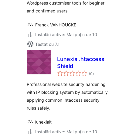
Wordpress customiser tools for beginer
and confirmed users.
Franck VANHOUCKE
Instalări active: Mai puțin de 10
Testat cu 7.1
Lunexia .htaccess
Shield
total
(0
)
aprecieri
Professional website security hardening
with IP blocking system by automatically
applying common .htaccess security
rules safely.
lunexiait
Instalări active: Mai puțin de 10