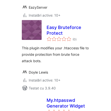
EazyServer
Instalări active: 10+
Easy Bruteforce
Protect
total
(0
)
aprecieri
This plugin modifies your .htaccess file to
provide protection from brute force
attack bots.
Doyle Lewis
Instalări active: 10+
Testat cu 3.9.40
My.htpasswd
Generator Widget
total