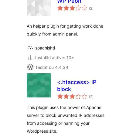
WP Peon
total
(2
)
aprecieri
An helper plugin for getting work done
quickly from admin panel.
soachishti
Instalări active: 10+
Testat cu 4.4.34
<.htaccess> IP
block
total
(2
)
aprecieri
This plugin uses the power of Apache
server to block unwanted IP addresses
from accessing or harming your
Wordpress site.