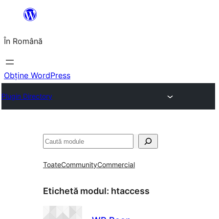
Sari
la
În Română
conținut
Obține WordPress
Plugin Directory
Caută
Toate
Community
Commercial
Etichetă modul:
htaccess