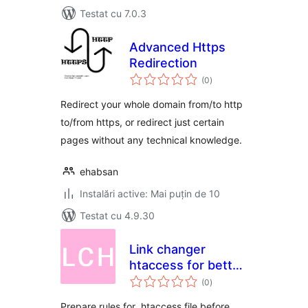
Testat cu 7.0.3
Advanced Https
Redirection
total
(0
)
aprecieri
Redirect your whole domain from/to http
to/from https, or redirect just certain
pages without any technical knowledge.
ehabsan
Instalări active: Mai puțin de 10
Testat cu 4.9.30
Link changer
htaccess for better
total
SEO
(0
)
aprecieri
Prepare rules for .htaccess file before