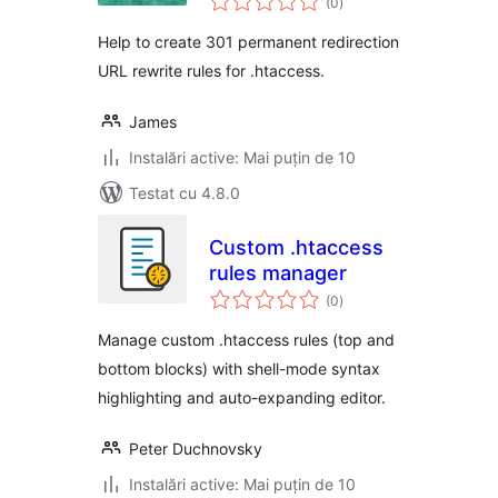
(0
)
aprecieri
Help to create 301 permanent redirection
URL rewrite rules for .htaccess.
James
Instalări active: Mai puțin de 10
Testat cu 4.8.0
Custom .htaccess
rules manager
total
(0
)
aprecieri
Manage custom .htaccess rules (top and
bottom blocks) with shell-mode syntax
highlighting and auto-expanding editor.
Peter Duchnovsky
Instalări active: Mai puțin de 10