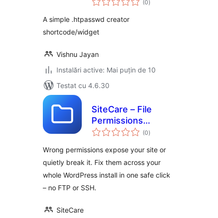
(0
)
aprecieri
A simple .htpasswd creator
shortcode/widget
Vishnu Jayan
Instalări active: Mai puțin de 10
Testat cu 4.6.30
SiteCare – File
Permissions
total
Manager
(0
)
aprecieri
Wrong permissions expose your site or
quietly break it. Fix them across your
whole WordPress install in one safe click
– no FTP or SSH.
SiteCare