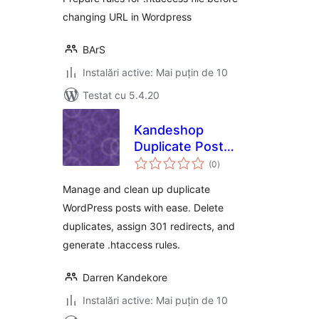
changing URL in Wordpress
BArS
Instalări active: Mai puțin de 10
Testat cu 5.4.20
Kandeshop
Duplicate Post
total
Manager
(0
)
aprecieri
Manage and clean up duplicate
WordPress posts with ease. Delete
duplicates, assign 301 redirects, and
generate .htaccess rules.
Darren Kandekore
Instalări active: Mai puțin de 10