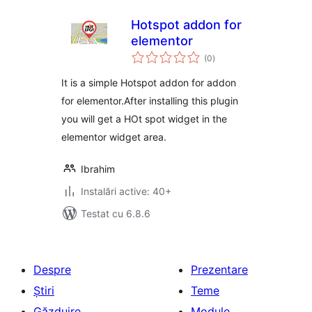
Hotspot addon for
elementor
total
(0
)
aprecieri
It is a simple Hotspot addon for addon
for elementor.After installing this plugin
you will get a HOt spot widget in the
elementor widget area.
Ibrahim
Instalări active: 40+
Testat cu 6.8.6
Despre
Prezentare
Știri
Teme
Găzduire
Module