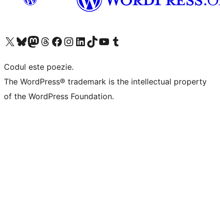
Mergi la contul nostru X (fost Twitter)
Vizitează contul nostru Bluesky
Vizitează contul nostru Mastodon
Vizitează contul nostru Threads
Vizitează pagina noastră Facebook
Vizitează-ne pe Instagram
Vizitează-ne pe LinkedIn
Vizitează contul nostru TikTok
Vizitează canalul nostru YouTube
Vizitează contul nostru Tumblr
Codul este poezie.
The WordPress® trademark is the intellectual property
of the WordPress Foundation.