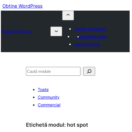
Obține WordPress
Trimite un modul
Plugin Directory
Favoritele mele
Autentifică-te
Caută
Toate
Community
Commercial
Etichetă modul:
hot spot