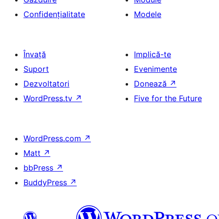
Confidențialitate
Modele
Învață
Implică-te
Suport
Evenimente
Dezvoltatori
Donează
↗
WordPress.tv
↗
Five for the Future
WordPress.com
↗
Matt
↗
bbPress
↗
BuddyPress
↗