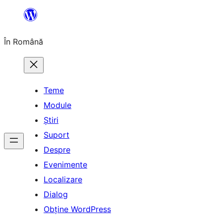
Sari
la
În Română
conținut
Teme
Module
Știri
Suport
Despre
Evenimente
Localizare
Dialog
Obține WordPress