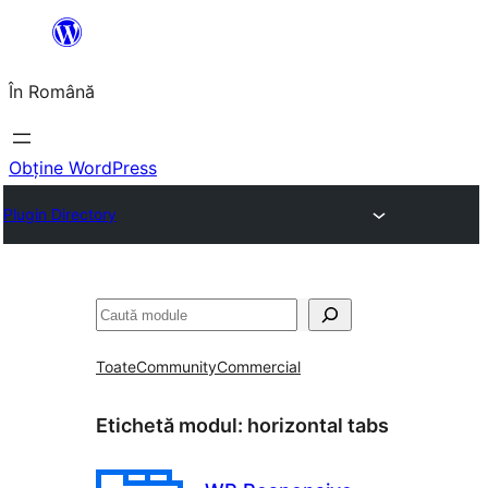
Sari
la
În Română
conținut
Obține WordPress
Plugin Directory
Caută
Toate
Community
Commercial
Etichetă modul:
horizontal tabs