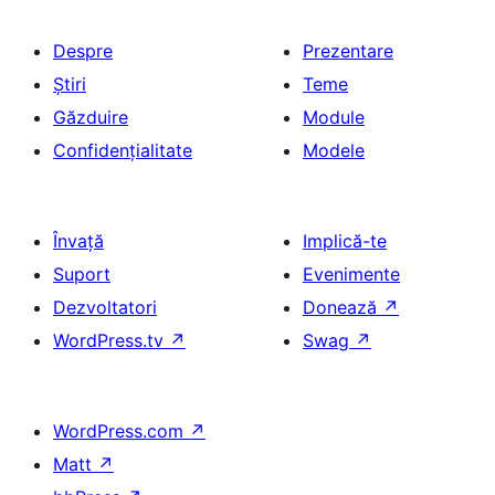
Despre
Prezentare
Știri
Teme
Găzduire
Module
Confidențialitate
Modele
Învață
Implică-te
Suport
Evenimente
Dezvoltatori
Donează
↗
WordPress.tv
↗
Swag
↗
WordPress.com
↗
Matt
↗