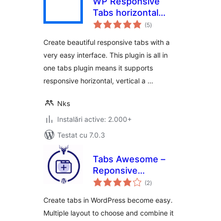
WP Responsive
Tabs horizontal
total
vertical and
(5
)
aprecieri
accordion Tabs
Create beautiful responsive tabs with a
very easy interface. This plugin is all in
one tabs plugin means it supports
responsive horizontal, vertical a …
Nks
Instalări active: 2.000+
Testat cu 7.0.3
Tabs Awesome –
Reponsive
total
WordPress Tabs
(2
)
aprecieri
Plugin
Create tabs in WordPress become easy.
Multiple layout to choose and combine it