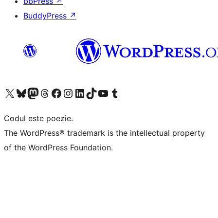
bbPress
↗
BuddyPress
↗
Mergi la contul nostru X (fost Twitter)
Vizitează contul nostru Bluesky
Vizitează contul nostru Mastodon
Vizitează contul nostru Threads
Vizitează pagina noastră Facebook
Vizitează-ne pe Instagram
Vizitează-ne pe LinkedIn
Vizitează contul nostru TikTok
Vizitează canalul nostru YouTube
Vizitează contul nostru Tumblr
Codul este poezie.
The WordPress® trademark is the intellectual property
of the WordPress Foundation.