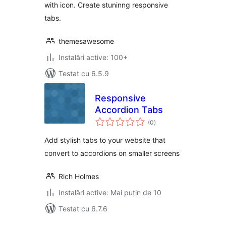
with icon. Create stuninng responsive
tabs.
themesawesome
Instalări active: 100+
Testat cu 6.5.9
Responsive
Accordion Tabs
total
(0
)
aprecieri
Add stylish tabs to your website that
convert to accordions on smaller screens
Rich Holmes
Instalări active: Mai puțin de 10
Testat cu 6.7.6