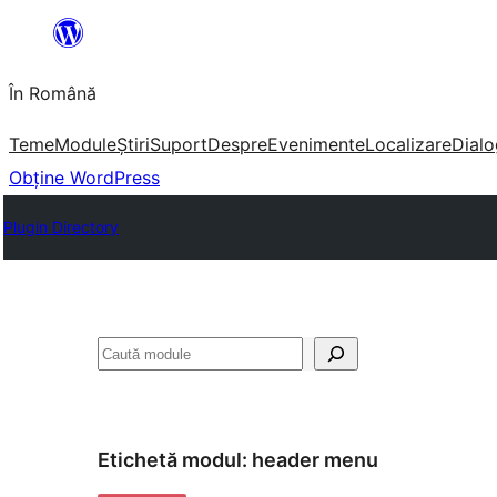
Sari
la
În Română
conținut
Teme
Module
Știri
Suport
Despre
Evenimente
Localizare
Dialo
Obține WordPress
Plugin Directory
Caută
Etichetă modul:
header menu