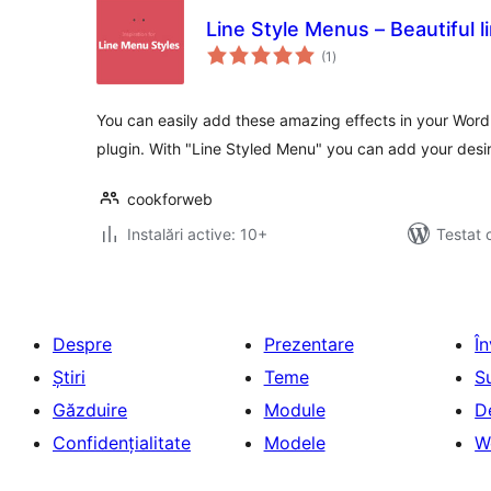
Line Style Menus – Beautiful 
total
(1
)
aprecieri
You can easily add these amazing effects in your Wordp
plugin. With "Line Styled Menu" you can add your desi
cookforweb
Instalări active: 10+
Testat 
Despre
Prezentare
Î
Știri
Teme
S
Găzduire
Module
D
Confidențialitate
Modele
W