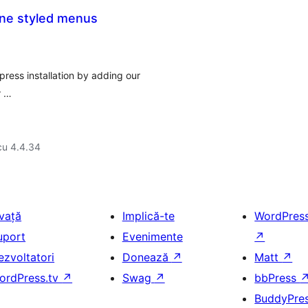
line styled menus
ress installation by adding our
r …
cu 4.4.34
nvață
Implică-te
WordPres
uport
Evenimente
↗
ezvoltatori
Donează
↗
Matt
↗
ordPress.tv
↗
Swag
↗
bbPress
BuddyPre