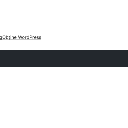
g
Obține WordPress