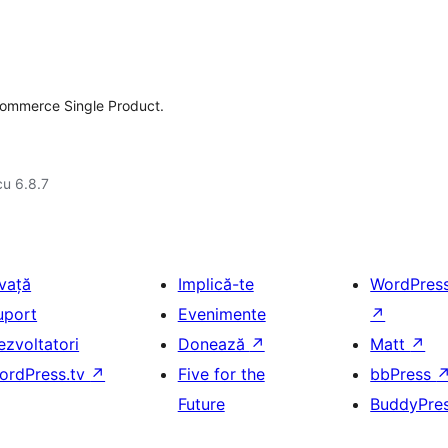
oCommerce Single Product.
cu 6.8.7
nvață
Implică-te
WordPres
uport
Evenimente
↗
ezvoltatori
Donează
↗
Matt
↗
ordPress.tv
↗
Five for the
bbPress
Future
BuddyPre