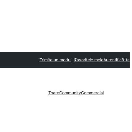
Trimite un modul
Favoritele mele
Autentifică-te
Toate
Community
Commercial