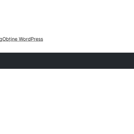
g
Obține WordPress