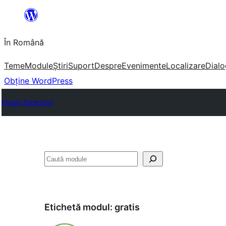
Sari
la
În Română
conținut
Teme
Module
Știri
Suport
Despre
Evenimente
Localizare
Dialo
Obține WordPress
Plugin Directory
Caută
Etichetă modul:
gratis