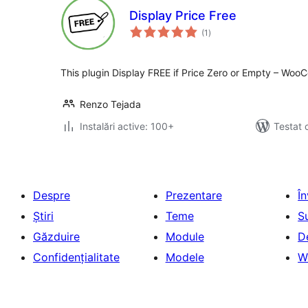
Display Price Free
total
(1
)
aprecieri
This plugin Display FREE if Price Zero or Empty – Wo
Renzo Tejada
Instalări active: 100+
Testat 
Despre
Prezentare
Î
Știri
Teme
S
Găzduire
Module
D
Confidențialitate
Modele
W