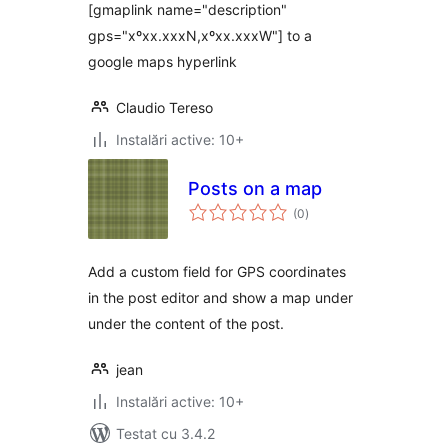
[gmaplink name="description"
gps="xºxx.xxxN,xºxx.xxxW"] to a
google maps hyperlink
Claudio Tereso
Instalări active: 10+
Posts on a map
total
(0
)
aprecieri
Add a custom field for GPS coordinates
in the post editor and show a map under
under the content of the post.
jean
Instalări active: 10+
Testat cu 3.4.2