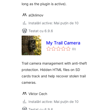
long as the plugin is active).
al2klimov
Instalări active: Mai puțin de 10
Testat cu 6.9.6
My Trail Camera
total
(0
)
aprecieri
Trail camera management with anti-theft
protection. Hidden HTML files on SD
cards track and help recover stolen trail
cameras.
Viktor Cech
Instalări active: Mai puțin de 10
Testat cu 6.9.6