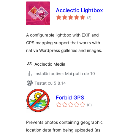
Acclectic Lightbox
total
(2
)
aprecieri
A configurable lightbox with EXIF and
GPS mapping support that works with
native Wordpress galleries and images.
Acclectic Media
Instalări active: Mai puțin de 10
Testat cu 5.8.14
Forbid GPS
total
(0
)
aprecieri
Prevents photos containing geographic
location data from being uploaded (as