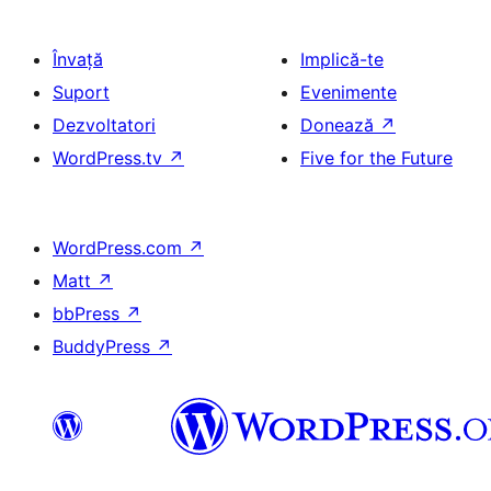
Învață
Implică-te
Suport
Evenimente
Dezvoltatori
Donează
↗
WordPress.tv
↗
Five for the Future
WordPress.com
↗
Matt
↗
bbPress
↗
BuddyPress
↗