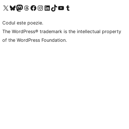
Mergi la contul nostru X (fost Twitter)
Vizitează contul nostru Bluesky
Vizitează contul nostru Mastodon
Vizitează contul nostru Threads
Vizitează pagina noastră Facebook
Vizitează-ne pe Instagram
Vizitează-ne pe LinkedIn
Vizitează contul nostru TikTok
Vizitează canalul nostru YouTube
Vizitează contul nostru Tumblr
Codul este poezie.
The WordPress® trademark is the intellectual property
of the WordPress Foundation.