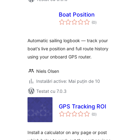
Boat Position
total
(0
)
aprecieri
Automatic sailing logbook — track your
boat's live position and full route history
using your onboard GPS router.
Niels Olsen
Instalări active: Mai puțin de 10
Testat cu 7.0.3
GPS Tracking ROI
total
(0
)
aprecieri
Install a calculator on any page or post