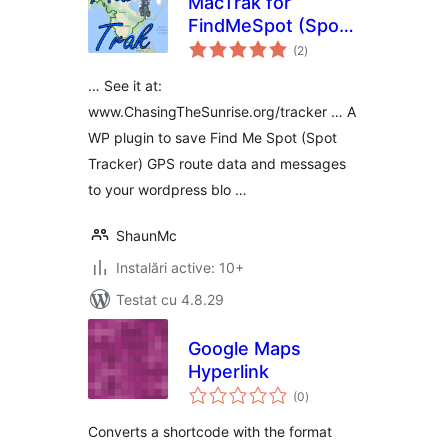
MacTrak for
FindMeSpot (Spot
total
Tracker)
(2
)
aprecieri
… See it at:
www.ChasingTheSunrise.org/tracker … A
WP plugin to save Find Me Spot (Spot
Tracker) GPS route data and messages
to your wordpress blo …
ShaunMc
Instalări active: 10+
Testat cu 4.8.29
Google Maps
Hyperlink
total
(0
)
aprecieri
Converts a shortcode with the format