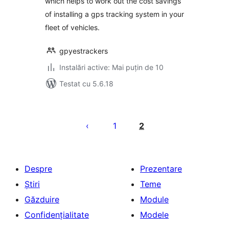
which helps to work out the cost savings
of installing a gps tracking system in your
fleet of vehicles.
gpyestrackers
Instalări active: Mai puțin de 10
Testat cu 5.6.18
Paginație
articole
1
2
Despre
Prezentare
Știri
Teme
Găzduire
Module
Confidențialitate
Modele