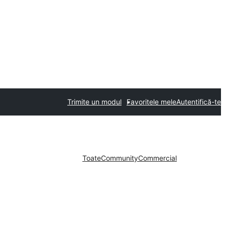
Trimite un modul
Favoritele mele
Autentifică-te
Toate
Community
Commercial