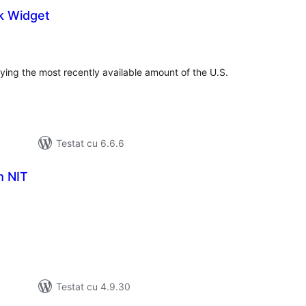
k Widget
tal
recieri
aying the most recently available amount of the U.S.
Testat cu 6.6.6
m NIT
tal
recieri
Testat cu 4.9.30