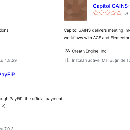
Capitol GAINS:
to
(0
)
ap
tions.
Capitol GAINS delivers meeting, mem
workflows with ACF and Elementor 
CreativEngine, Inc.
cu 4.8.29
Instalări active: Mai puțin de 1
PayFiP
rough PayFiP, the official payment
iP).
cu 7.0.3