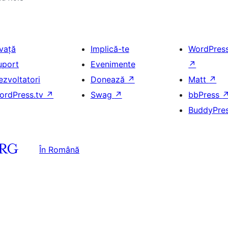
nvață
Implică-te
WordPres
uport
Evenimente
↗
ezvoltatori
Donează
↗
Matt
↗
ordPress.tv
↗
Swag
↗
bbPress
BuddyPre
În Română