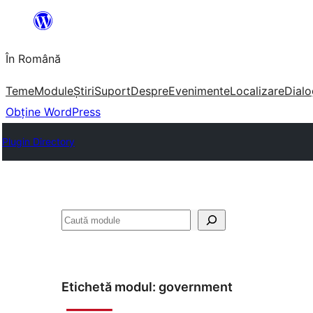
Sari
la
În Română
conținut
Teme
Module
Știri
Suport
Despre
Evenimente
Localizare
Dialo
Obține WordPress
Plugin Directory
Caută
Etichetă modul:
government