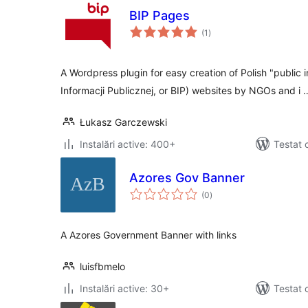
BIP Pages
total
(1
)
aprecieri
A Wordpress plugin for easy creation of Polish "public i
Informacji Publicznej, or BIP) websites by NGOs and i 
Łukasz Garczewski
Instalări active: 400+
Testat 
Azores Gov Banner
total
(0
)
aprecieri
A Azores Government Banner with links
luisfbmelo
Instalări active: 30+
Testat 