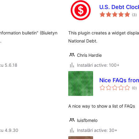
U.S. Debt Cloc
to
(3
)
ap
nformation bulletin" (Biuletyn
This plugin creates a widget displ
…
National Debt.
Chris Hardie
cu 5.6.18
Instalări active: 100+
Nice FAQs fro
to
(0
)
ap
A nice way to show a list of FAQs
luisfbmelo
cu 4.9.30
Instalări active: 30+