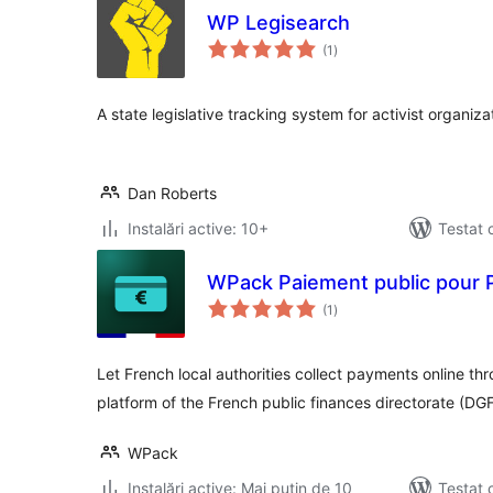
WP Legisearch
total
(1
)
aprecieri
A state legislative tracking system for activist organiza
Dan Roberts
Instalări active: 10+
Testat 
WPack Paiement public pour 
total
(1
)
aprecieri
Let French local authorities collect payments online th
platform of the French public finances directorate (DGF
WPack
Instalări active: Mai puțin de 10
Testat 