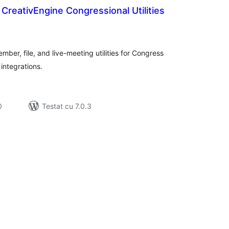
 CreativEngine Congressional Utilities
tal
recieri
ber, file, and live-meeting utilities for Congress
integrations.
0
Testat cu 7.0.3