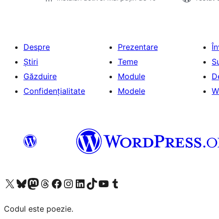
Despre
Prezentare
Î
Știri
Teme
S
Găzduire
Module
D
Confidențialitate
Modele
W
Mergi la contul nostru X (fost Twitter)
Vizitează contul nostru Bluesky
Vizitează contul nostru Mastodon
Vizitează contul nostru Threads
Vizitează pagina noastră Facebook
Vizitează-ne pe Instagram
Vizitează-ne pe LinkedIn
Vizitează contul nostru TikTok
Vizitează canalul nostru YouTube
Vizitează contul nostru Tumblr
Codul este poezie.