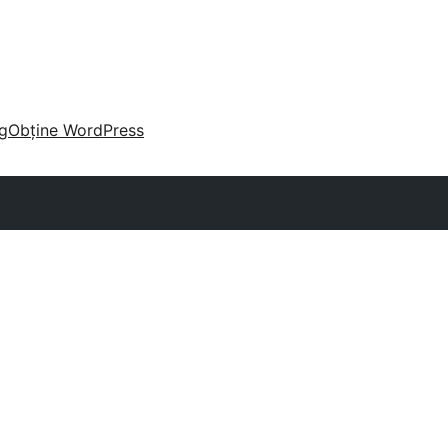
g
Obține WordPress