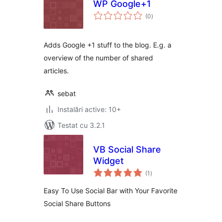
WP Google+1
total
(0
)
aprecieri
Adds Google +1 stuff to the blog. E.g. a
overview of the number of shared
articles.
sebat
Instalări active: 10+
Testat cu 3.2.1
VB Social Share
Widget
total
(1
)
aprecieri
Easy To Use Social Bar with Your Favorite
Social Share Buttons