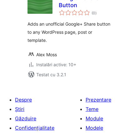
Button
total
(0
)
aprecieri
Adds an unofficial Google+ Share button
to any WordPress page, post or
template.
Alex Moss
Instalări active: 10+
Testat cu 3.2.1
Despre
Prezentare
Știri
Teme
Găzduire
Module
Confidențialitate
Modele