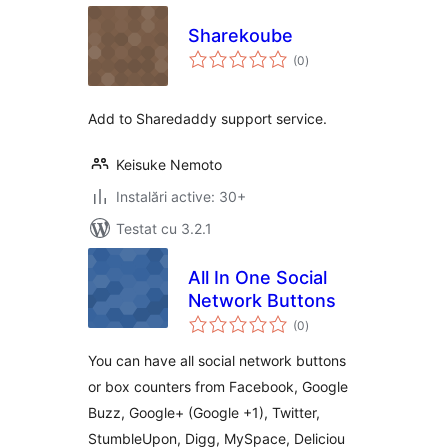
Sharekoube
total
(0
)
aprecieri
Add to Sharedaddy support service.
Keisuke Nemoto
Instalări active: 30+
Testat cu 3.2.1
All In One Social
Network Buttons
total
(0
)
aprecieri
You can have all social network buttons
or box counters from Facebook, Google
Buzz, Google+ (Google +1), Twitter,
StumbleUpon, Digg, MySpace, Deliciou