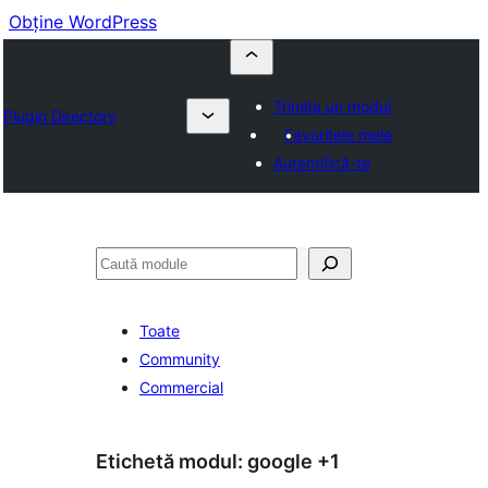
Obține WordPress
Trimite un modul
Plugin Directory
Favoritele mele
Autentifică-te
Caută
Toate
Community
Commercial
Etichetă modul:
google +1