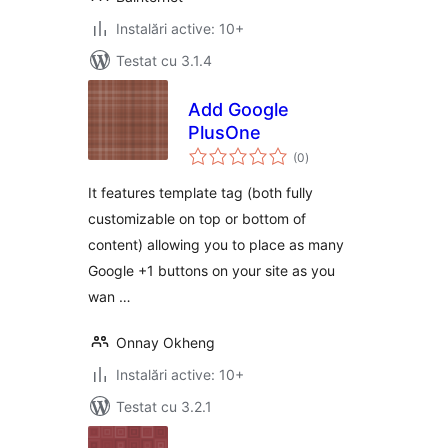
Instalări active: 10+
Testat cu 3.1.4
Add Google
PlusOne
total
(0
)
aprecieri
It features template tag (both fully
customizable on top or bottom of
content) allowing you to place as many
Google +1 buttons on your site as you
wan …
Onnay Okheng
Instalări active: 10+
Testat cu 3.2.1