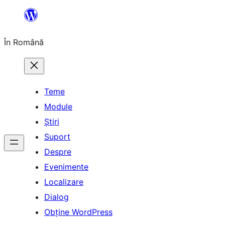
Sari
la
În Română
conținut
Teme
Module
Știri
Suport
Despre
Evenimente
Localizare
Dialog
Obține WordPress