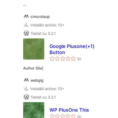
…
cmsvoteup
Instalări active: 10+
Testat cu 3.2.1
Google Plusone(+1)
Button
total
(0
)
aprecieri
Author Site|
webgig
Instalări active: 10+
Testat cu 3.2.1
WP PlusOne This
total
(0
)
aprecieri