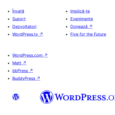
Învață
Implică-te
Suport
Evenimente
Dezvoltatori
Donează
↗
WordPress.tv
↗
Five for the Future
WordPress.com
↗
Matt
↗
bbPress
↗
BuddyPress
↗