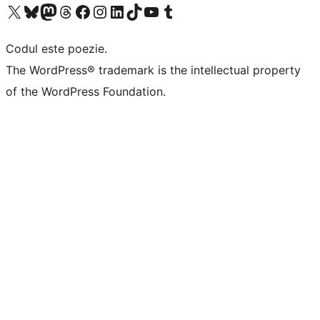
Mergi la contul nostru X (fost Twitter)
Vizitează contul nostru Bluesky
Vizitează contul nostru Mastodon
Vizitează contul nostru Threads
Vizitează pagina noastră Facebook
Vizitează-ne pe Instagram
Vizitează-ne pe LinkedIn
Vizitează contul nostru TikTok
Vizitează canalul nostru YouTube
Vizitează contul nostru Tumblr
Codul este poezie.
The WordPress® trademark is the intellectual property
of the WordPress Foundation.