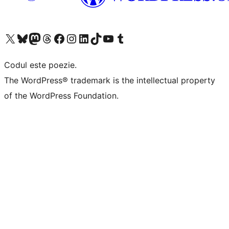
Mergi la contul nostru X (fost Twitter)
Vizitează contul nostru Bluesky
Vizitează contul nostru Mastodon
Vizitează contul nostru Threads
Vizitează pagina noastră Facebook
Vizitează-ne pe Instagram
Vizitează-ne pe LinkedIn
Vizitează contul nostru TikTok
Vizitează canalul nostru YouTube
Vizitează contul nostru Tumblr
Codul este poezie.
The WordPress® trademark is the intellectual property
of the WordPress Foundation.