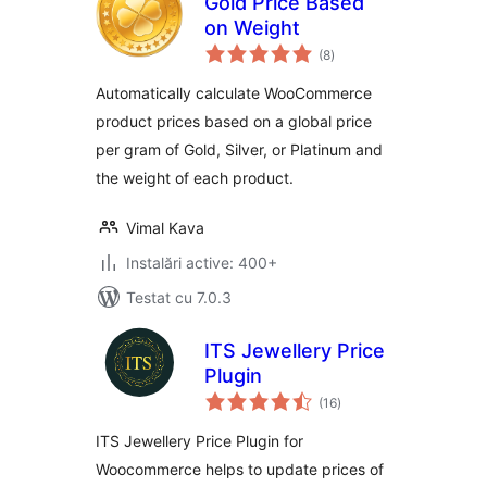
Gold Price Based
on Weight
total
(8
)
aprecieri
Automatically calculate WooCommerce
product prices based on a global price
per gram of Gold, Silver, or Platinum and
the weight of each product.
Vimal Kava
Instalări active: 400+
Testat cu 7.0.3
ITS Jewellery Price
Plugin
total
(16
)
aprecieri
ITS Jewellery Price Plugin for
Woocommerce helps to update prices of