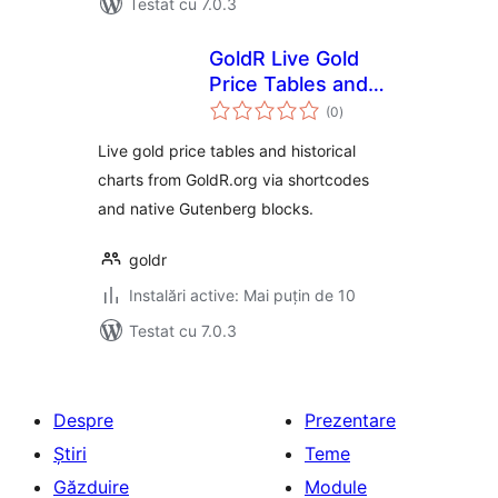
Testat cu 7.0.3
GoldR Live Gold
Price Tables and
total
History Charts
(0
)
aprecieri
Live gold price tables and historical
charts from GoldR.org via shortcodes
and native Gutenberg blocks.
goldr
Instalări active: Mai puțin de 10
Testat cu 7.0.3
Despre
Prezentare
Știri
Teme
Găzduire
Module