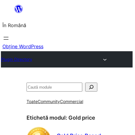
Sari
la
În Română
conținut
Obține WordPress
Plugin Directory
Caută
Toate
Community
Commercial
Etichetă modul:
Gold price