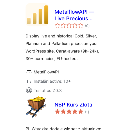
MetalflowAPI —
Live Precious
total
Metals Prices
(0
)
aprecieri
Display live and historical Gold, Silver,
Platinum and Palladium prices on your
WordPress site. Carat-aware (9k–24k),
30+ currencies, EU-hosted.
MetalFlowAPI
Instalări active: 10+
Testat cu 7.0.3
NBP Kurs Złota
total
(1
)
aprecieri
PL:Wtyczka dodaje widget z aktualnym