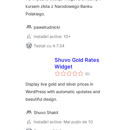
kursem złota z Narodowego Banku
Polskiego.
pawelrudnicki
Instalări active: 10+
Testat cu 4.7.34
Shuvo Gold Rates
Widget
total
(0
)
aprecieri
Display live gold and silver prices in
WordPress with automatic updates and
beautiful design.
Shuvo Shakil
Instalări active: Mai puțin de 10