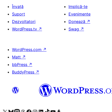
Învață
Implică-te
Suport
Evenimente
Dezvoltatori
Donează
↗
WordPress.tv
↗
Swag
↗
WordPress.com
↗
Matt
↗
bbPress
↗
BuddyPress
↗
Mergi la contul nostru X (fost Twitter)
Vizitează contul nostru Bluesky
Vizitează contul nostru Mastodon
Vizitează contul nostru Threads
Vizitează pagina noastră Facebook
Vizitează-ne pe Instagram
Vizitează-ne pe LinkedIn
Vizitează contul nostru TikTok
Vizitează canalul nostru YouTube
Vizitează contul nostru Tumblr