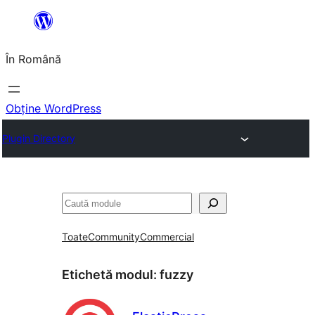
Sari
la
În Română
conținut
Obține WordPress
Plugin Directory
Caută
Toate
Community
Commercial
Etichetă modul:
fuzzy