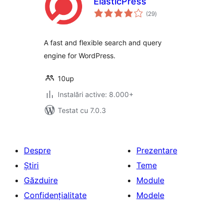
ElasticPress
total
(29
)
aprecieri
A fast and flexible search and query
engine for WordPress.
10up
Instalări active: 8.000+
Testat cu 7.0.3
Despre
Prezentare
Știri
Teme
Găzduire
Module
Confidențialitate
Modele