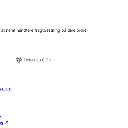
tal
recieri
 at nemt håndtere fragtbestilling på dine ordre.
Testat cu 6.7.6
s.com
↗
ss
↗