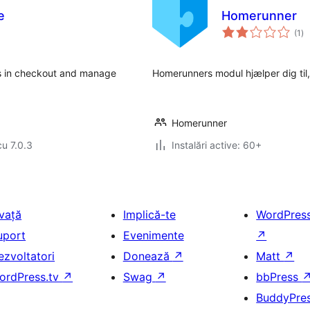
e
Homerunner
to
(1
)
ap
s in checkout and manage
Homerunners modul hjælper dig til,
Homerunner
cu 7.0.3
Instalări active: 60+
nvață
Implică-te
WordPres
uport
Evenimente
↗
ezvoltatori
Donează
↗
Matt
↗
ordPress.tv
↗
Swag
↗
bbPress
BuddyPre