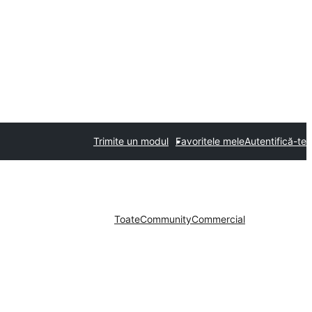
Trimite un modul
Favoritele mele
Autentifică-te
Toate
Community
Commercial