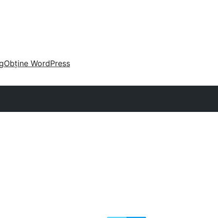
g
Obține WordPress