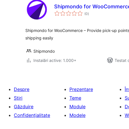
Shipmondo for WooCommerc
total
(0
)
aprecieri
Shipmondo for WooCommerce – Provide pick-up point
shipping easily
Shipmondo
Instalări active: 1.000+
Testat 
Despre
Prezentare
Î
Știri
Teme
S
Găzduire
Module
D
Confidențialitate
Modele
W