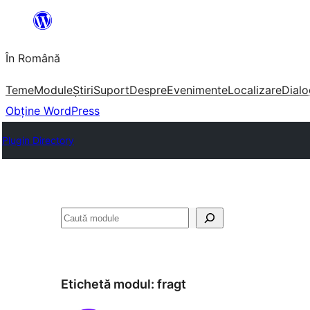
Sari
la
În Română
conținut
Teme
Module
Știri
Suport
Despre
Evenimente
Localizare
Dialo
Obține WordPress
Plugin Directory
Caută
Etichetă modul:
fragt