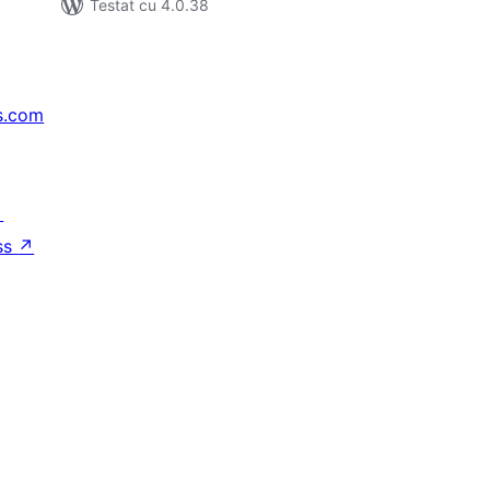
Testat cu 4.0.38
s.com
↗
ss
↗