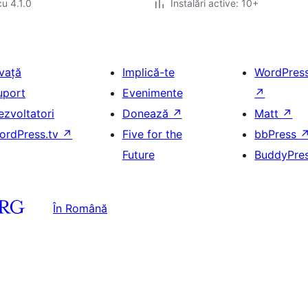
cu 4.1.0
Instalări active: 10+
nvață
Implică-te
WordPres
uport
Evenimente
↗
ezvoltatori
Donează
↗
Matt
↗
ordPress.tv
↗
Five for the
bbPress
Future
BuddyPre
În Română