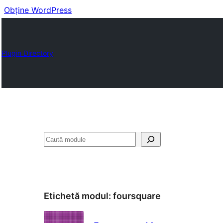
Obține WordPress
Plugin Directory
Caută
Etichetă modul:
foursquare