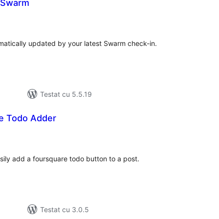
 Swarm
tal
recieri
omatically updated by your latest Swarm check-in.
Testat cu 5.5.19
e Todo Adder
tal
recieri
asily add a foursquare todo button to a post.
Testat cu 3.0.5