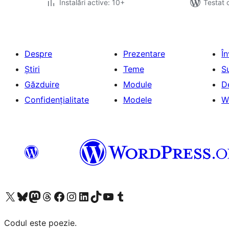
Instalări active: 10+
Testat 
Despre
Prezentare
Î
Știri
Teme
S
Găzduire
Module
D
Confidențialitate
Modele
W
Mergi la contul nostru X (fost Twitter)
Vizitează contul nostru Bluesky
Vizitează contul nostru Mastodon
Vizitează contul nostru Threads
Vizitează pagina noastră Facebook
Vizitează-ne pe Instagram
Vizitează-ne pe LinkedIn
Vizitează contul nostru TikTok
Vizitează canalul nostru YouTube
Vizitează contul nostru Tumblr
Codul este poezie.