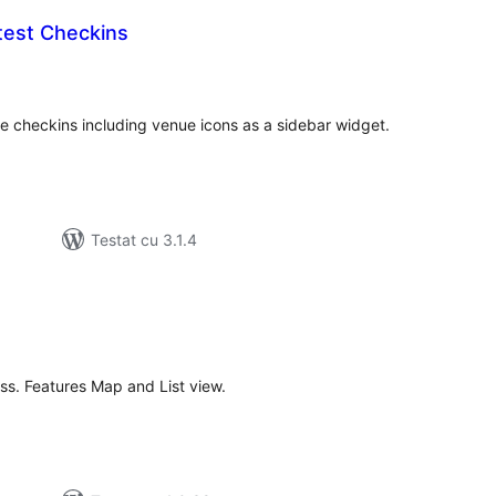
test Checkins
tal
recieri
re checkins including venue icons as a sidebar widget.
Testat cu 3.1.4
tal
recieri
ss. Features Map and List view.