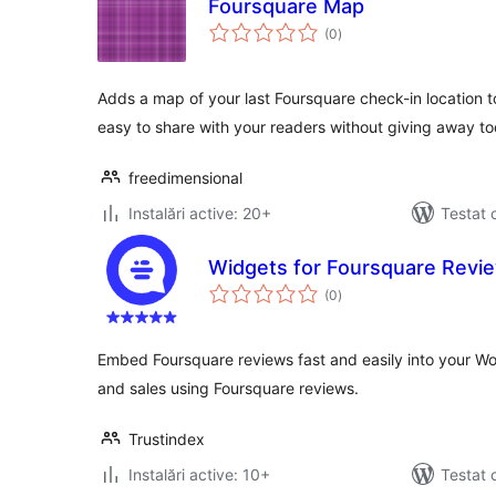
Foursquare Map
total
(0
)
aprecieri
Adds a map of your last Foursquare check-in location t
easy to share with your readers without giving away to
freedimensional
Instalări active: 20+
Testat 
Widgets for Foursquare Revi
total
(0
)
aprecieri
Embed Foursquare reviews fast and easily into your Wor
and sales using Foursquare reviews.
Trustindex
Instalări active: 10+
Testat 