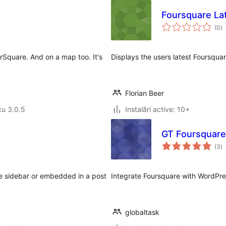
Foursquare La
to
(0
)
ap
rSquare. And on a map too. It's
Displays the users latest Foursqua
Florian Beer
cu 3.0.5
Instalări active: 10+
GT Foursquare
to
(3
)
ap
he sidebar or embedded in a post
Integrate Foursquare with WordPre
globaltask