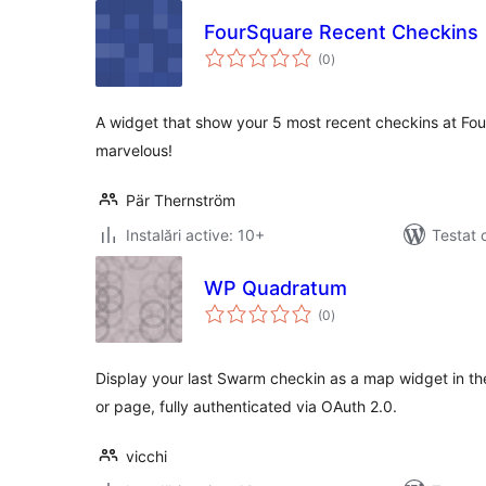
FourSquare Recent Checkins
total
(0
)
aprecieri
A widget that show your 5 most recent checkins at Fou
marvelous!
Pär Thernström
Instalări active: 10+
Testat 
WP Quadratum
total
(0
)
aprecieri
Display your last Swarm checkin as a map widget in t
or page, fully authenticated via OAuth 2.0.
vicchi