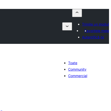
Trimite un modul
Favoritele mele
Autentifică-te
Toate
Community
Commercial