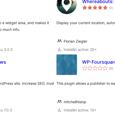
Whereabouts:
to
(1
)
ap
o a widget area, and makes it
Display your current location, aut
o much info.
Florian Ziegler
cu 3.0.5
Instalări active: 20+
ews
WP-Foursquar
to
(0
)
ap
dPress site. Increase SEO, trust
This plugin allows a publisher to e
mitchellhislop
cu 7.0.3
Instalări active: 10+