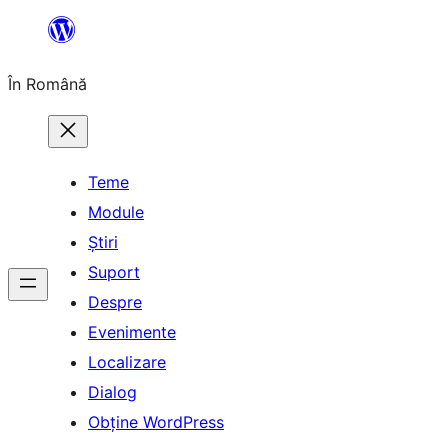
Sari
la
În Română
conținut
Teme
Module
Știri
Suport
Despre
Evenimente
Localizare
Dialog
Obține WordPress