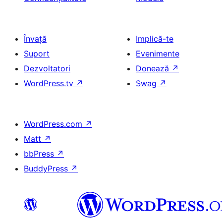
Învață
Implică-te
Suport
Evenimente
Dezvoltatori
Donează
↗
WordPress.tv
↗
Swag
↗
WordPress.com
↗
Matt
↗
bbPress
↗
BuddyPress
↗