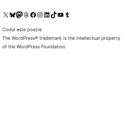
Mergi la contul nostru X (fost Twitter)
Vizitează contul nostru Bluesky
Vizitează contul nostru Mastodon
Vizitează contul nostru Threads
Vizitează pagina noastră Facebook
Vizitează-ne pe Instagram
Vizitează-ne pe LinkedIn
Vizitează contul nostru TikTok
Vizitează canalul nostru YouTube
Vizitează contul nostru Tumblr
Codul este poezie.
The WordPress® trademark is the intellectual property
of the WordPress Foundation.