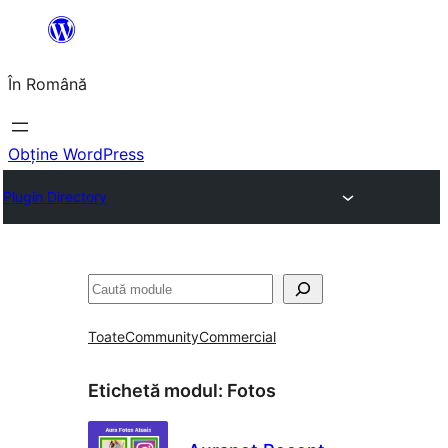
Sari
la
În Română
conținut
Obține WordPress
Plugin Directory
Caută
Toate
Community
Commercial
Etichetă modul:
Fotos