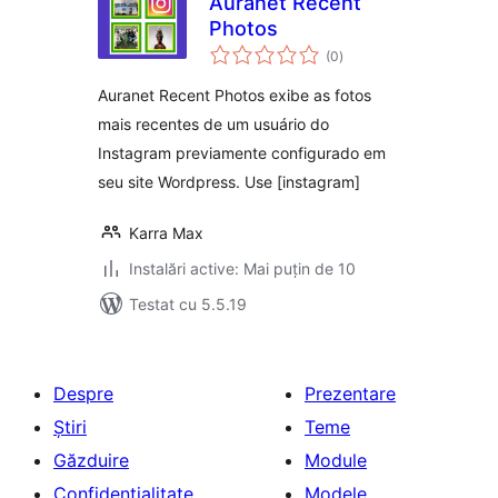
Auranet Recent
Photos
total
(0
)
aprecieri
Auranet Recent Photos exibe as fotos
mais recentes de um usuário do
Instagram previamente configurado em
seu site Wordpress. Use [instagram]
Karra Max
Instalări active: Mai puțin de 10
Testat cu 5.5.19
Despre
Prezentare
Știri
Teme
Găzduire
Module
Confidențialitate
Modele