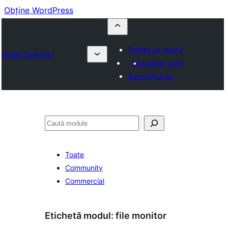
Obține WordPress
Trimite un modul
Plugin Directory
Favoritele mele
Autentifică-te
Caută
Toate
Community
Commercial
Etichetă modul:
file monitor