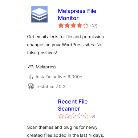
Melapress File
Monitor
total
(32
)
aprecieri
Get email alerts for file and permission
changes on your WordPress sites. No
false positives!
Melapress
Instalări active: 6.000+
Testat cu 7.0.2
Recent File
Scanner
total
(0
)
aprecieri
Scan themes and plugins for newly
created files added in the last N days.