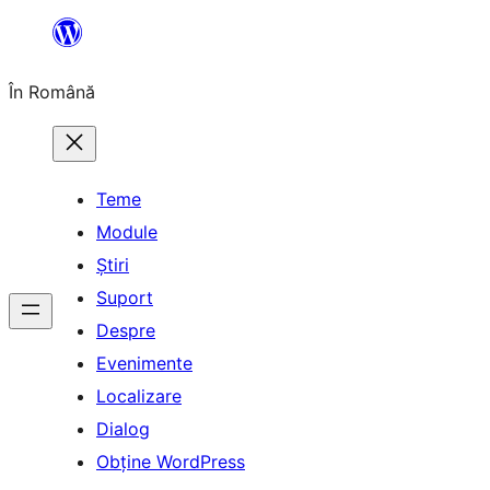
Sari
la
În Română
conținut
Teme
Module
Știri
Suport
Despre
Evenimente
Localizare
Dialog
Obține WordPress