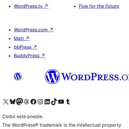
WordPress.tv
↗
Five for the Future
WordPress.com
↗
Matt
↗
bbPress
↗
BuddyPress
↗
Mergi la contul nostru X (fost Twitter)
Vizitează contul nostru Bluesky
Vizitează contul nostru Mastodon
Vizitează contul nostru Threads
Vizitează pagina noastră Facebook
Vizitează-ne pe Instagram
Vizitează-ne pe LinkedIn
Vizitează contul nostru TikTok
Vizitează canalul nostru YouTube
Vizitează contul nostru Tumblr
Codul este poezie.
The WordPress® trademark is the intellectual property