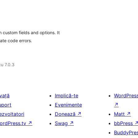
custom fields and options. It
ate code errors.
cu 7.0.3
nvață
Implică-te
WordPres
uport
Evenimente
↗
ezvoltatori
Donează
↗
Matt
↗
ordPress.tv
↗
Swag
↗
bbPress
BuddyPre