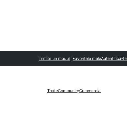
Trimite un modul
Favoritele mele
Autentifică-te
Toate
Community
Commercial