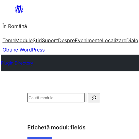
Sari
la
În Română
conținut
Teme
Module
Știri
Suport
Despre
Evenimente
Localizare
Dialo
Obține WordPress
Plugin Directory
Caută
Etichetă modul:
fields