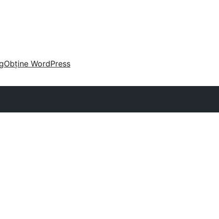
g
Obține WordPress