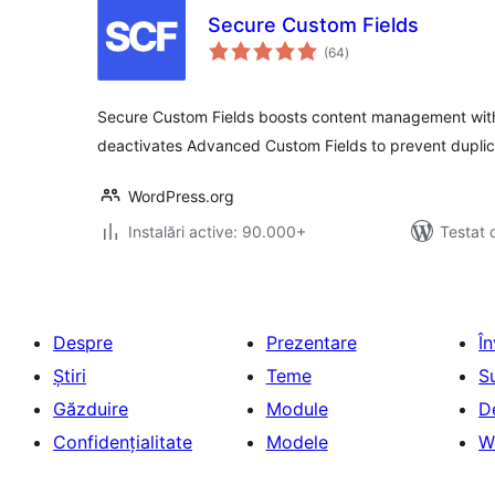
Secure Custom Fields
total
(64
)
aprecieri
Secure Custom Fields boosts content management with 
deactivates Advanced Custom Fields to prevent duplic
WordPress.org
Instalări active: 90.000+
Testat 
Despre
Prezentare
Î
Știri
Teme
S
Găzduire
Module
D
Confidențialitate
Modele
W