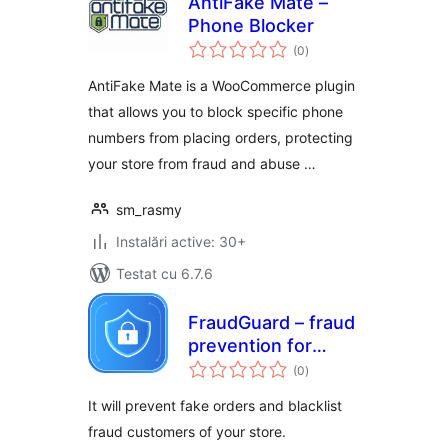
AntiFake Mate –
Phone Blocker
total
(0
)
aprecieri
AntiFake Mate is a WooCommerce plugin
that allows you to block specific phone
numbers from placing orders, protecting
your store from fraud and abuse …
sm_rasmy
Instalări active: 30+
Testat cu 6.7.6
FraudGuard – fraud
prevention for
total
WooCommerce
(0
)
aprecieri
It will prevent fake orders and blacklist
fraud customers of your store.