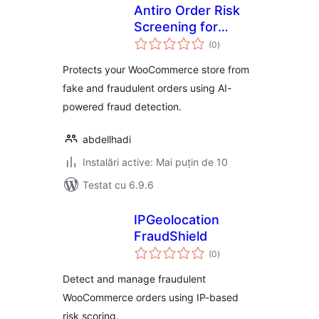
Antiro Order Risk
Screening for
total
WooCommerce
(0
)
aprecieri
Protects your WooCommerce store from
fake and fraudulent orders using AI-
powered fraud detection.
abdellhadi
Instalări active: Mai puțin de 10
Testat cu 6.9.6
IPGeolocation
FraudShield
total
(0
)
aprecieri
Detect and manage fraudulent
WooCommerce orders using IP-based
risk scoring.