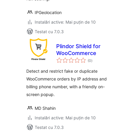
IPGeolocation
Instalări active: Mai puțin de 10
Testat cu 7.0.3
Plindor Shield for
WooCommerce
total
(0
)
aprecieri
Detect and restrict fake or duplicate
WooCommerce orders by IP address and
billing phone number, with a friendly on-
screen popup.
MD Shahin
Instalări active: Mai puțin de 10
Testat cu 7.0.3