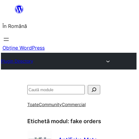
Sari
la
În Română
conținut
Obține WordPress
Plugin Directory
Caută
Toate
Community
Commercial
Etichetă modul:
fake orders