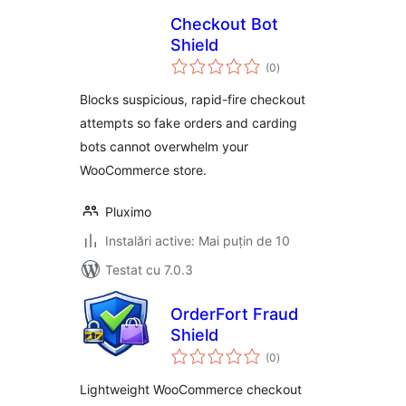
Checkout Bot
Shield
total
(0
)
aprecieri
Blocks suspicious, rapid-fire checkout
attempts so fake orders and carding
bots cannot overwhelm your
WooCommerce store.
Pluximo
Instalări active: Mai puțin de 10
Testat cu 7.0.3
OrderFort Fraud
Shield
total
(0
)
aprecieri
Lightweight WooCommerce checkout