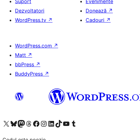
Suport
Evenimente
Dezvoltatori
Donează
↗
WordPress.tv
↗
Cadouri
↗
WordPress.com
↗
Matt
↗
bbPress
↗
BuddyPress
↗
Mergi la contul nostru X (fost Twitter)
Vizitează contul nostru Bluesky
Vizitează contul nostru Mastodon
Vizitează contul nostru Threads
Vizitează pagina noastră Facebook
Vizitează-ne pe Instagram
Vizitează-ne pe LinkedIn
Vizitează contul nostru TikTok
Vizitează canalul nostru YouTube
Vizitează contul nostru Tumblr
Codul este poezie.