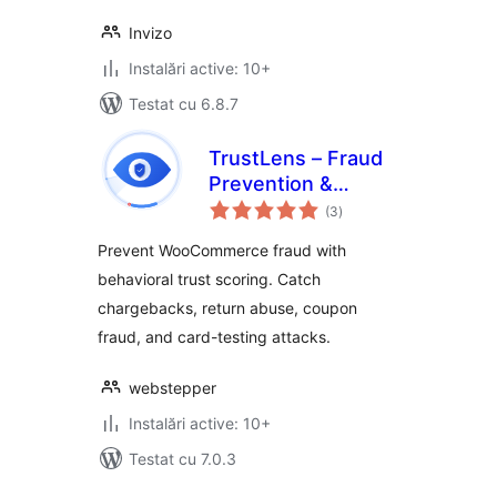
Invizo
Instalări active: 10+
Testat cu 6.8.7
TrustLens – Fraud
Prevention &
total
Chargeback
(3
)
aprecieri
Defense for
Prevent WooCommerce fraud with
WooCommerce
behavioral trust scoring. Catch
chargebacks, return abuse, coupon
fraud, and card-testing attacks.
webstepper
Instalări active: 10+
Testat cu 7.0.3