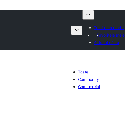
Trimite un modul
Favoritele mele
Autentifică-te
Toate
Community
Commercial