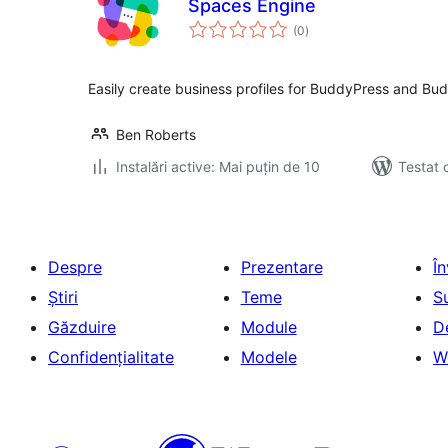
Spaces Engine
total
(0
)
aprecieri
Easily create business profiles for BuddyPress and Bu
Ben Roberts
Instalări active: Mai puțin de 10
Testat 
Despre
Prezentare
Î
Știri
Teme
S
Găzduire
Module
D
Confidențialitate
Modele
W