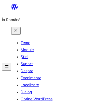
Sari
la
În Română
conținut
Teme
Module
Știri
Suport
Despre
Evenimente
Localizare
Dialog
Obține WordPress