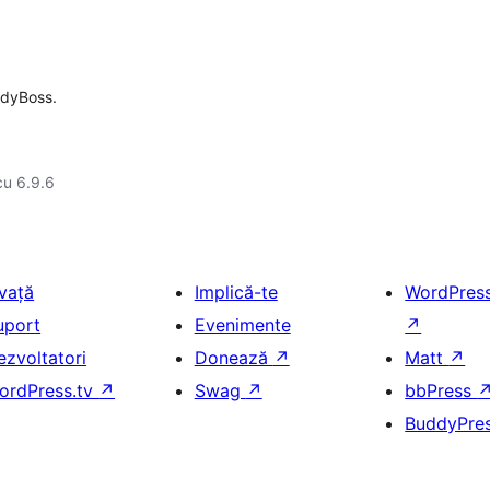
ddyBoss.
cu 6.9.6
nvață
Implică-te
WordPres
uport
Evenimente
↗
ezvoltatori
Donează
↗
Matt
↗
ordPress.tv
↗
Swag
↗
bbPress
BuddyPre