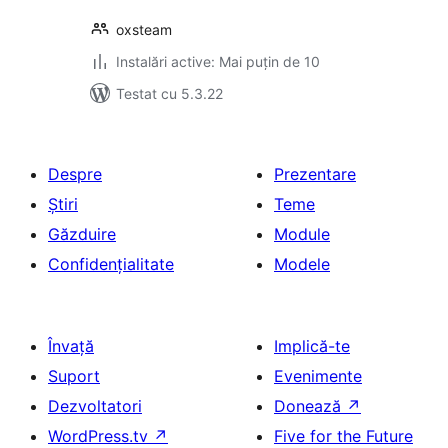
oxsteam
Instalări active: Mai puțin de 10
Testat cu 5.3.22
Despre
Prezentare
Știri
Teme
Găzduire
Module
Confidențialitate
Modele
Învață
Implică-te
Suport
Evenimente
Dezvoltatori
Donează
↗
WordPress.tv
↗
Five for the Future