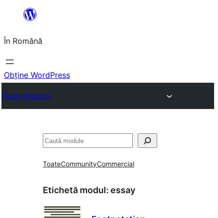
Sari
la
În Română
conținut
Obține WordPress
Plugin Directory
Caută
Toate
Community
Commercial
Etichetă modul:
essay