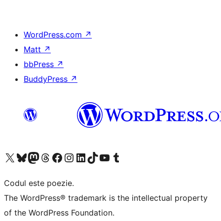
WordPress.com
↗
Matt
↗
bbPress
↗
BuddyPress
↗
Mergi la contul nostru X (fost Twitter)
Vizitează contul nostru Bluesky
Vizitează contul nostru Mastodon
Vizitează contul nostru Threads
Vizitează pagina noastră Facebook
Vizitează-ne pe Instagram
Vizitează-ne pe LinkedIn
Vizitează contul nostru TikTok
Vizitează canalul nostru YouTube
Vizitează contul nostru Tumblr
Codul este poezie.
The WordPress® trademark is the intellectual property
of the WordPress Foundation.