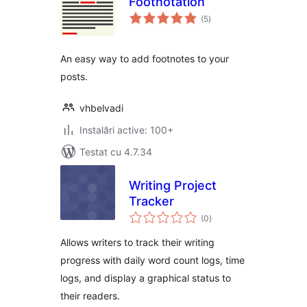
Footnotation
total
(5
)
aprecieri
An easy way to add footnotes to your
posts.
vhbelvadi
Instalări active: 100+
Testat cu 4.7.34
Writing Project
Tracker
total
(0
)
aprecieri
Allows writers to track their writing
progress with daily word count logs, time
logs, and display a graphical status to
their readers.