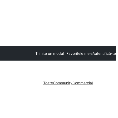
Trimite un modul
Favoritele mele
Autentifică-te
Toate
Community
Commercial