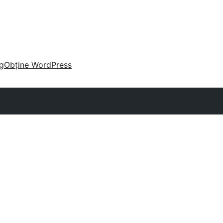
g
Obține WordPress