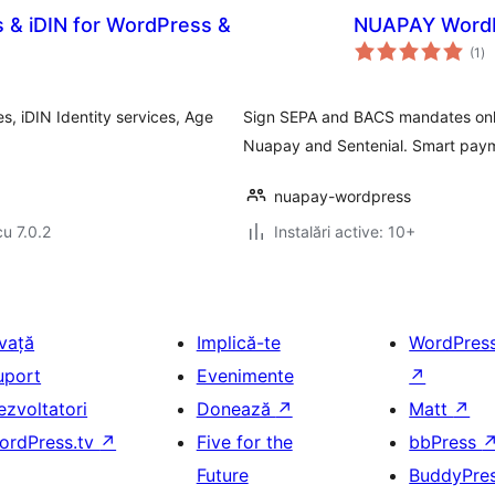
& iDIN for WordPress &
NUAPAY WordP
to
(1
)
ap
, iDIN Identity services, Age
Sign SEPA and BACS mandates onlin
Nuapay and Sentenial. Smart pa
nuapay-wordpress
cu 7.0.2
Instalări active: 10+
nvață
Implică-te
WordPres
uport
Evenimente
↗
ezvoltatori
Donează
↗
Matt
↗
ordPress.tv
↗
Five for the
bbPress
Future
BuddyPre