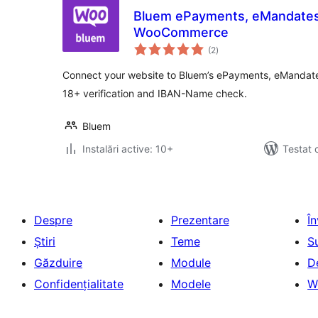
Bluem ePayments, eMandates 
WooCommerce
total
(2
)
aprecieri
Connect your website to Bluem’s ePayments, eMandates
18+ verification and IBAN-Name check.
Bluem
Instalări active: 10+
Testat 
Despre
Prezentare
Î
Știri
Teme
S
Găzduire
Module
D
Confidențialitate
Modele
W