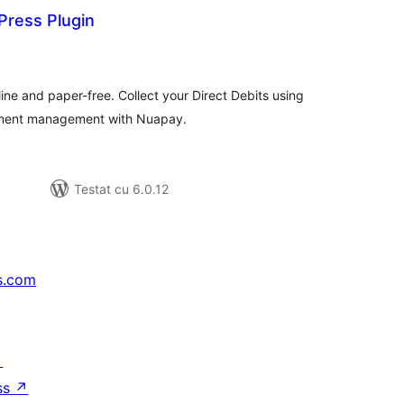
ress Plugin
tal
recieri
e and paper-free. Collect your Direct Debits using
yment management with Nuapay.
Testat cu 6.0.12
s.com
↗
ss
↗