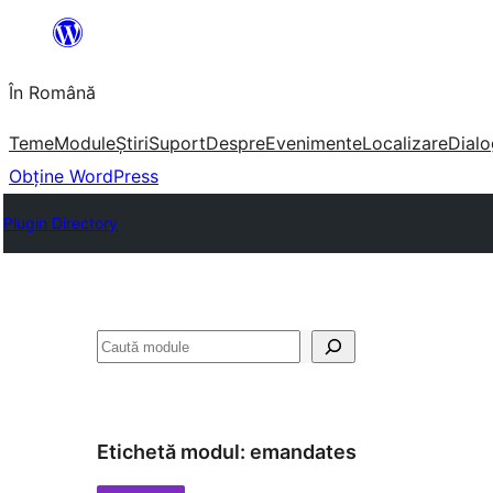
Sari
la
În Română
conținut
Teme
Module
Știri
Suport
Despre
Evenimente
Localizare
Dialo
Obține WordPress
Plugin Directory
Caută
Etichetă modul:
emandates