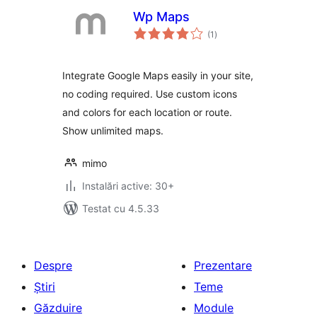
Wp Maps
total
(1
)
aprecieri
Integrate Google Maps easily in your site,
no coding required. Use custom icons
and colors for each location or route.
Show unlimited maps.
mimo
Instalări active: 30+
Testat cu 4.5.33
Despre
Prezentare
Știri
Teme
Găzduire
Module