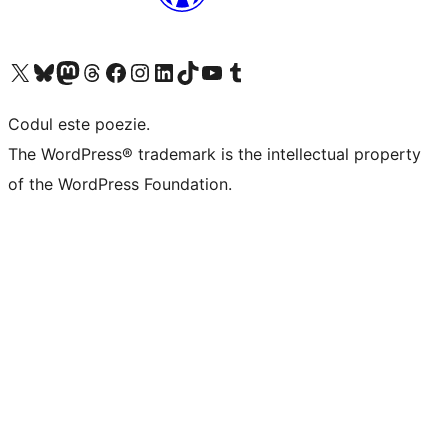
Mergi la contul nostru X (fost Twitter)
Vizitează contul nostru Bluesky
Vizitează contul nostru Mastodon
Vizitează contul nostru Threads
Vizitează pagina noastră Facebook
Vizitează-ne pe Instagram
Vizitează-ne pe LinkedIn
Vizitează contul nostru TikTok
Vizitează canalul nostru YouTube
Vizitează contul nostru Tumblr
Codul este poezie.
The WordPress® trademark is the intellectual property
of the WordPress Foundation.