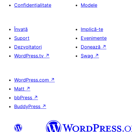
Confidențialitate
Modele
Învață
Implică-te
Suport
Evenimente
Dezvoltatori
Donează
↗
WordPress.tv
↗
Swag
↗
WordPress.com
↗
Matt
↗
bbPress
↗
BuddyPress
↗