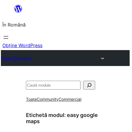
Sari
la
În Română
conținut
Obține WordPress
Plugin Directory
Caută
Toate
Community
Commercial
Etichetă modul:
easy google
maps