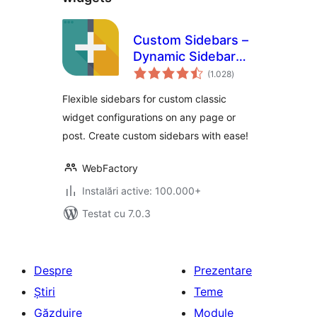
Custom Sidebars –
Dynamic Sidebar
total
Classic Widget
(1.028
)
aprecieri
Area Manager
Flexible sidebars for custom classic
widget configurations on any page or
post. Create custom sidebars with ease!
WebFactory
Instalări active: 100.000+
Testat cu 7.0.3
Despre
Prezentare
Știri
Teme
Găzduire
Module