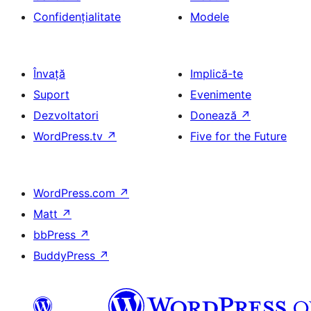
Confidențialitate
Modele
Învață
Implică-te
Suport
Evenimente
Dezvoltatori
Donează
↗
WordPress.tv
↗
Five for the Future
WordPress.com
↗
Matt
↗
bbPress
↗
BuddyPress
↗