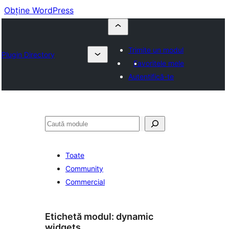
Obține WordPress
Trimite un modul
Plugin Directory
Favoritele mele
Autentifică-te
Caută
Toate
Community
Commercial
Etichetă modul:
dynamic
widgets