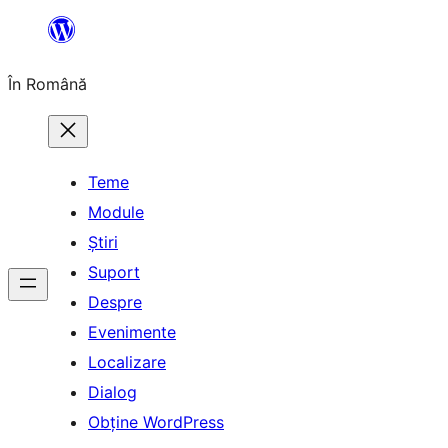
Sari
la
În Română
conținut
Teme
Module
Știri
Suport
Despre
Evenimente
Localizare
Dialog
Obține WordPress