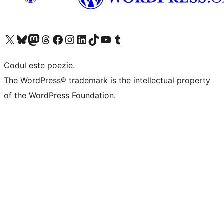
Mergi la contul nostru X (fost Twitter)
Vizitează contul nostru Bluesky
Vizitează contul nostru Mastodon
Vizitează contul nostru Threads
Vizitează pagina noastră Facebook
Vizitează-ne pe Instagram
Vizitează-ne pe LinkedIn
Vizitează contul nostru TikTok
Vizitează canalul nostru YouTube
Vizitează contul nostru Tumblr
Codul este poezie.
The WordPress® trademark is the intellectual property
of the WordPress Foundation.