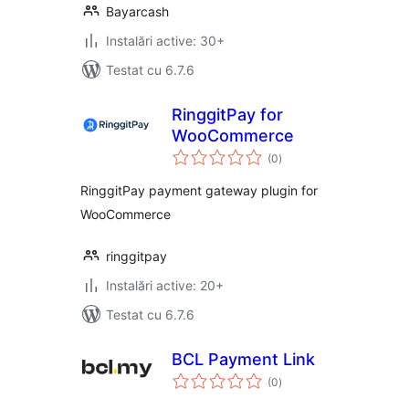
Bayarcash
Instalări active: 30+
Testat cu 6.7.6
RinggitPay for
WooCommerce
total
(0
)
aprecieri
RinggitPay payment gateway plugin for
WooCommerce
ringgitpay
Instalări active: 20+
Testat cu 6.7.6
BCL Payment Link
total
(0
)
aprecieri