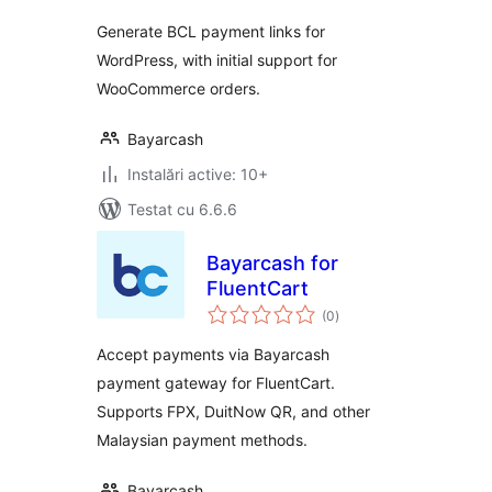
Generate BCL payment links for
WordPress, with initial support for
WooCommerce orders.
Bayarcash
Instalări active: 10+
Testat cu 6.6.6
Bayarcash for
FluentCart
total
(0
)
aprecieri
Accept payments via Bayarcash
payment gateway for FluentCart.
Supports FPX, DuitNow QR, and other
Malaysian payment methods.
Bayarcash