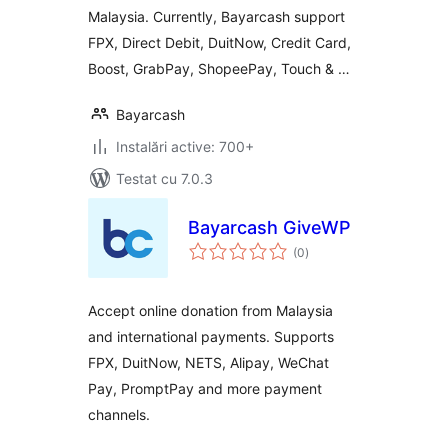
Malaysia. Currently, Bayarcash support
FPX, Direct Debit, DuitNow, Credit Card,
Boost, GrabPay, ShopeePay, Touch & …
Bayarcash
Instalări active: 700+
Testat cu 7.0.3
Bayarcash GiveWP
total
(0
)
aprecieri
Accept online donation from Malaysia
and international payments. Supports
FPX, DuitNow, NETS, Alipay, WeChat
Pay, PromptPay and more payment
channels.