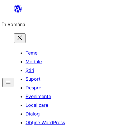
Sari
la
În Română
conținut
Teme
Module
Știri
Suport
Despre
Evenimente
Localizare
Dialog
Obține WordPress