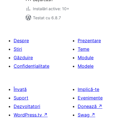
Instalări active: 10+
Testat cu 6.8.7
Despre
Prezentare
Știri
Teme
Găzduire
Module
Confidențialitate
Modele
Învață
Implică-te
Suport
Evenimente
Dezvoltatori
Donează
↗
WordPress.tv
↗
Swag
↗