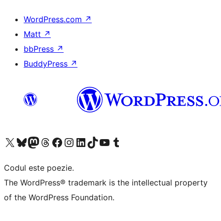
WordPress.com
↗
Matt
↗
bbPress
↗
BuddyPress
↗
Mergi la contul nostru X (fost Twitter)
Vizitează contul nostru Bluesky
Vizitează contul nostru Mastodon
Vizitează contul nostru Threads
Vizitează pagina noastră Facebook
Vizitează-ne pe Instagram
Vizitează-ne pe LinkedIn
Vizitează contul nostru TikTok
Vizitează canalul nostru YouTube
Vizitează contul nostru Tumblr
Codul este poezie.
The WordPress® trademark is the intellectual property
of the WordPress Foundation.