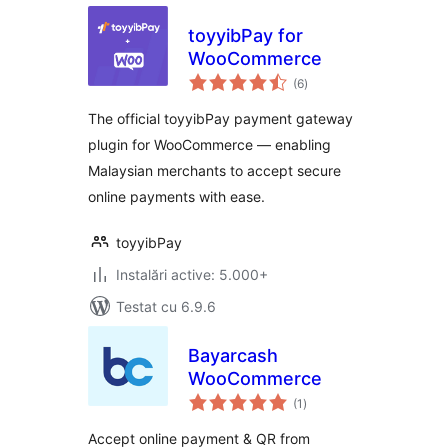
toyyibPay for
WooCommerce
total
(6
)
aprecieri
The official toyyibPay payment gateway
plugin for WooCommerce — enabling
Malaysian merchants to accept secure
online payments with ease.
toyyibPay
Instalări active: 5.000+
Testat cu 6.9.6
Bayarcash
WooCommerce
total
(1
)
aprecieri
Accept online payment & QR from