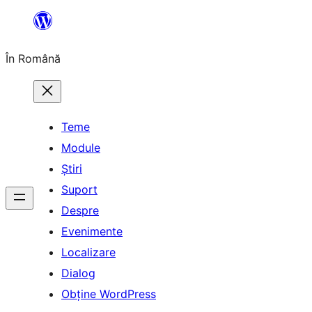
Sari
la
În Română
conținut
Teme
Module
Știri
Suport
Despre
Evenimente
Localizare
Dialog
Obține WordPress