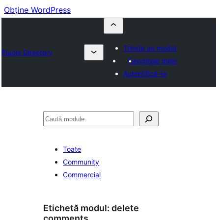
Obține WordPress
Trimite un modul
Plugin Directory
Favoritele mele
Autentifică-te
Caută
Toate
Community
Commercial
Etichetă modul:
delete
comments