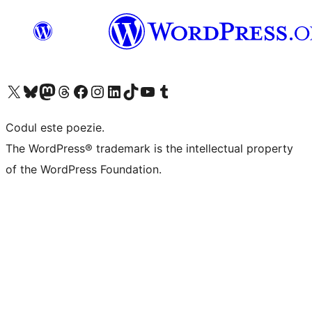
Mergi la contul nostru X (fost Twitter)
Vizitează contul nostru Bluesky
Vizitează contul nostru Mastodon
Vizitează contul nostru Threads
Vizitează pagina noastră Facebook
Vizitează-ne pe Instagram
Vizitează-ne pe LinkedIn
Vizitează contul nostru TikTok
Vizitează canalul nostru YouTube
Vizitează contul nostru Tumblr
Codul este poezie.
The WordPress® trademark is the intellectual property
of the WordPress Foundation.