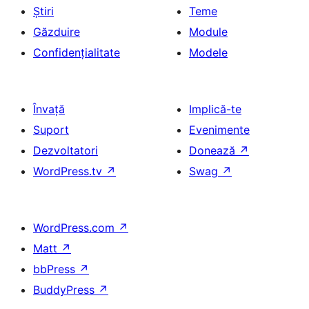
Știri
Teme
Găzduire
Module
Confidențialitate
Modele
Învață
Implică-te
Suport
Evenimente
Dezvoltatori
Donează
↗
WordPress.tv
↗
Swag
↗
WordPress.com
↗
Matt
↗
bbPress
↗
BuddyPress
↗