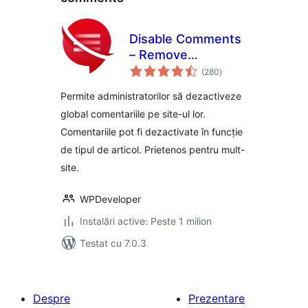
Disable Comments
– Remove
total
Comments & Stop
(280
)
aprecieri
Spam [Multi-Site
Permite administratorilor să dezactiveze
Support]
global comentariile pe site-ul lor.
Comentariile pot fi dezactivate în funcție
de tipul de articol. Prietenos pentru mult-
site.
WPDeveloper
Instalări active: Peste 1 milion
Testat cu 7.0.3
Despre
Prezentare