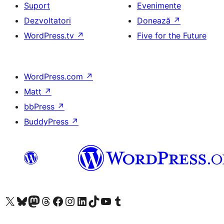
Suport
Evenimente
Dezvoltatori
Donează
↗
WordPress.tv
↗
Five for the Future
WordPress.com
↗
Matt
↗
bbPress
↗
BuddyPress
↗
Mergi la contul nostru X (fost Twitter)
Vizitează contul nostru Bluesky
Vizitează contul nostru Mastodon
Vizitează contul nostru Threads
Vizitează pagina noastră Facebook
Vizitează-ne pe Instagram
Vizitează-ne pe LinkedIn
Vizitează contul nostru TikTok
Vizitează canalul nostru YouTube
Vizitează contul nostru Tumblr