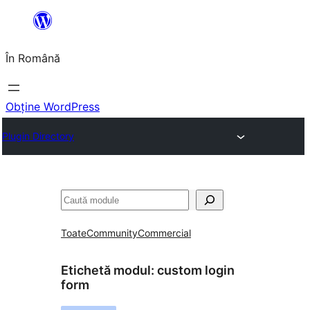
Sari
la
În Română
conținut
Obține WordPress
Plugin Directory
Caută
Toate
Community
Commercial
Etichetă modul:
custom login
form