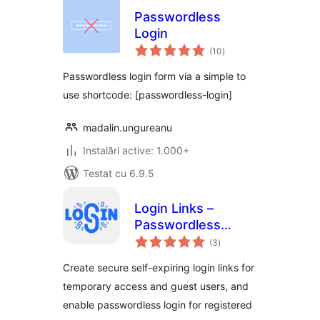
Passwordless
Login
total
(10
)
aprecieri
Passwordless login form via a simple to
use shortcode: [passwordless-login]
madalin.ungureanu
Instalări active: 1.000+
Testat cu 6.9.5
Login Links –
Passwordless
total
Login, Temporary
(3
)
aprecieri
Access Links &
Create secure self-expiring login links for
Custom Login Form
temporary access and guest users, and
enable passwordless login for registered