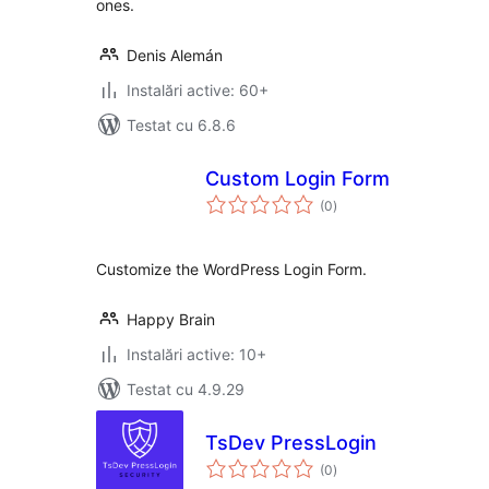
ones.
Denis Alemán
Instalări active: 60+
Testat cu 6.8.6
Custom Login Form
total
(0
)
aprecieri
Customize the WordPress Login Form.
Happy Brain
Instalări active: 10+
Testat cu 4.9.29
TsDev PressLogin
total
(0
)
aprecieri