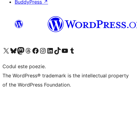
BuddyPress
↗
Mergi la contul nostru X (fost Twitter)
Vizitează contul nostru Bluesky
Vizitează contul nostru Mastodon
Vizitează contul nostru Threads
Vizitează pagina noastră Facebook
Vizitează-ne pe Instagram
Vizitează-ne pe LinkedIn
Vizitează contul nostru TikTok
Vizitează canalul nostru YouTube
Vizitează contul nostru Tumblr
Codul este poezie.
The WordPress® trademark is the intellectual property
of the WordPress Foundation.