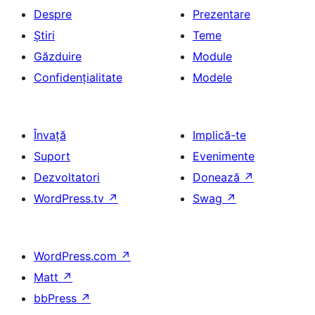
Despre
Prezentare
Știri
Teme
Găzduire
Module
Confidențialitate
Modele
Învață
Implică-te
Suport
Evenimente
Dezvoltatori
Donează
↗
WordPress.tv
↗
Swag
↗
WordPress.com
↗
Matt
↗
bbPress
↗