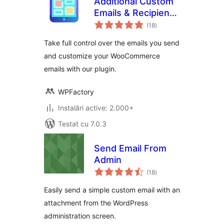
Additional Custom
Emails & Recipients
total
for WooCommerce
(18
)
aprecieri
Take full control over the emails you send
and customize your WooCommerce
emails with our plugin.
WPFactory
Instalări active: 2.000+
Testat cu 7.0.3
Send Email From
Admin
total
(18
)
aprecieri
Easily send a simple custom email with an
attachment from the WordPress
administration screen.