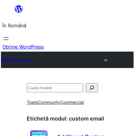
Sari
la
În Română
conținut
Obține WordPress
Plugin Directory
Caută
Toate
Community
Commercial
Etichetă modul:
custom email