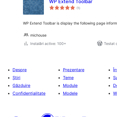
WP Extend Toolbar
total
(1
)
aprecieri
WP Extend Toolbar is display the following page inform
michouse
Instalări active: 100+
Testat 
Despre
Prezentare
Î
Știri
Teme
S
Găzduire
Module
D
Confidențialitate
Modele
W