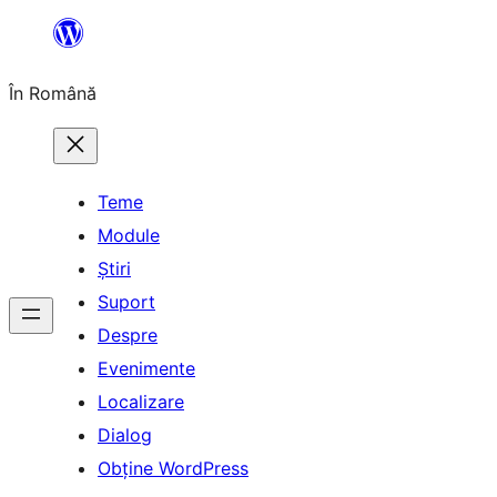
Sari
la
În Română
conținut
Teme
Module
Știri
Suport
Despre
Evenimente
Localizare
Dialog
Obține WordPress