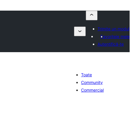
Trimite un modul
Favoritele mele
Autentifică-te
Toate
Community
Commercial