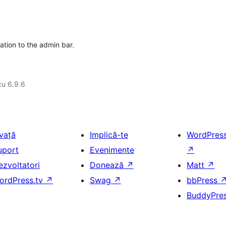
ation to the admin bar.
cu 6.9.6
nvață
Implică-te
WordPres
uport
Evenimente
↗
ezvoltatori
Donează
↗
Matt
↗
ordPress.tv
↗
Swag
↗
bbPress
BuddyPre