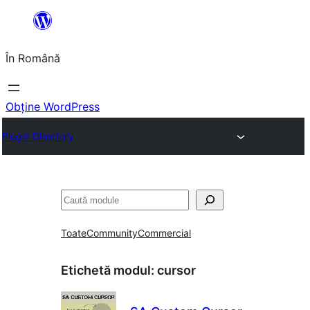
Sari
la
În Română
conținut
Obține WordPress
Plugin Directory
Caută
Toate
Community
Commercial
Etichetă modul:
cursor