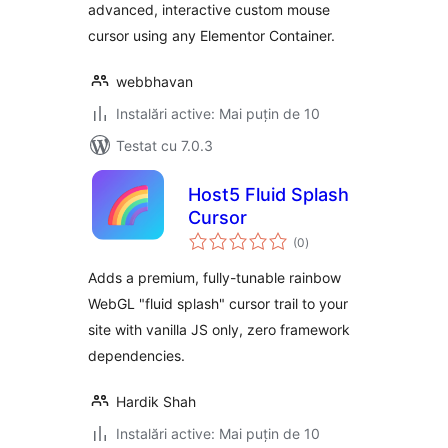
advanced, interactive custom mouse
cursor using any Elementor Container.
webbhavan
Instalări active: Mai puțin de 10
Testat cu 7.0.3
Host5 Fluid Splash
Cursor
total
(0
)
aprecieri
Adds a premium, fully-tunable rainbow
WebGL "fluid splash" cursor trail to your
site with vanilla JS only, zero framework
dependencies.
Hardik Shah
Instalări active: Mai puțin de 10