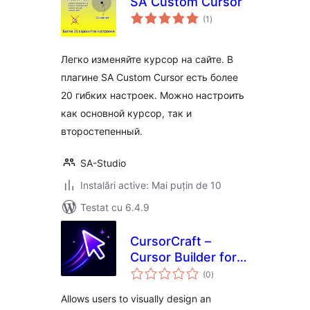
SA Сustom Cursor
total
(1
)
aprecieri
Легко изменяйте курсор на сайте. В
плагине SA Custom Cursor есть более
20 гибких настроек. Можно настроить
как основной курсор, так и
второстепенный.
SA-Studio
Instalări active: Mai puțin de 10
Testat cu 6.4.9
CursorCraft –
Cursor Builder for
total
Elementor
(0
)
aprecieri
Allows users to visually design an