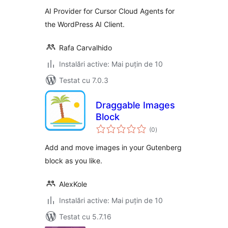
AI Provider for Cursor Cloud Agents for
the WordPress AI Client.
Rafa Carvalhido
Instalări active: Mai puțin de 10
Testat cu 7.0.3
Draggable Images
Block
total
(0
)
aprecieri
Add and move images in your Gutenberg
block as you like.
AlexKole
Instalări active: Mai puțin de 10
Testat cu 5.7.16