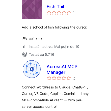
Fish Tail
total
(0
)
aprecieri
Add a school of fish following the cursor.
coinkrsk
Instalări active: Mai puțin de 10
Testat cu 5.7.16
AcrossAI MCP
Manager
total
(0
)
aprecieri
Connect WordPress to Claude, ChatGPT,
Cursor, VS Code, Copilot, Gemini and any
MCP-compatible AI client — with per-
server access control.