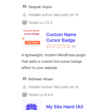
Deepak Gupta
Instalări active: Mai puțin de 10
Testat cu 7.0.3
Custom Name
Cursor Badge
total
(0
)
aprecieri
A lightweight, modern WordPress plugin
that adds a custom live cursor badge
effect to your website.
Ridhwan Ahsan
Instalări active: Mai puțin de 10
Testat cu 6.9.6
My Site Hand (AI)