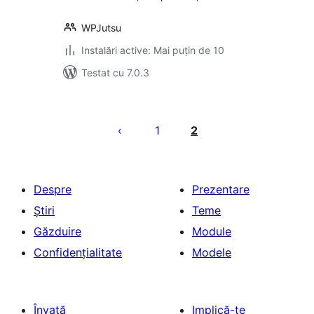
WPJutsu
Instalări active: Mai puțin de 10
Testat cu 7.0.3
Paginație
articole
1
2
Despre
Prezentare
Știri
Teme
Găzduire
Module
Confidențialitate
Modele
Învață
Implică-te