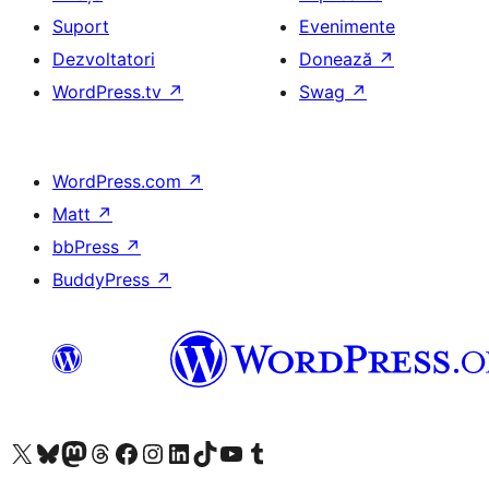
Suport
Evenimente
Dezvoltatori
Donează
↗
WordPress.tv
↗
Swag
↗
WordPress.com
↗
Matt
↗
bbPress
↗
BuddyPress
↗
Mergi la contul nostru X (fost Twitter)
Vizitează contul nostru Bluesky
Vizitează contul nostru Mastodon
Vizitează contul nostru Threads
Vizitează pagina noastră Facebook
Vizitează-ne pe Instagram
Vizitează-ne pe LinkedIn
Vizitează contul nostru TikTok
Vizitează canalul nostru YouTube
Vizitează contul nostru Tumblr