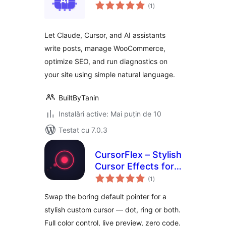
total
(1
)
aprecieri
Let Claude, Cursor, and AI assistants
write posts, manage WooCommerce,
optimize SEO, and run diagnostics on
your site using simple natural language.
BuiltByTanin
Instalări active: Mai puțin de 10
Testat cu 7.0.3
CursorFlex – Stylish
Cursor Effects for
total
WordPress
(1
)
aprecieri
Swap the boring default pointer for a
stylish custom cursor — dot, ring or both.
Full color control, live preview, zero code.