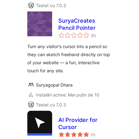
Testat cu 7.0.3
SuryaCreates
Pencil Pointer
total
(0
)
aprecieri
Turn any visitor's cursor into a pencil so
they can sketch freehand directly on top
of your website — a fun, interactive
touch for any site.
Suryagopal Dhara
Instalări active: Mai puțin de 10
Testat cu 7.0.3
AI Provider for
Cursor
total
(1
)
aprecieri