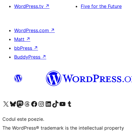
WordPress.tv
↗
Five for the Future
WordPress.com
↗
Matt
↗
bbPress
↗
BuddyPress
↗
Mergi la contul nostru X (fost Twitter)
Vizitează contul nostru Bluesky
Vizitează contul nostru Mastodon
Vizitează contul nostru Threads
Vizitează pagina noastră Facebook
Vizitează-ne pe Instagram
Vizitează-ne pe LinkedIn
Vizitează contul nostru TikTok
Vizitează canalul nostru YouTube
Vizitează contul nostru Tumblr
Codul este poezie.
The WordPress® trademark is the intellectual property