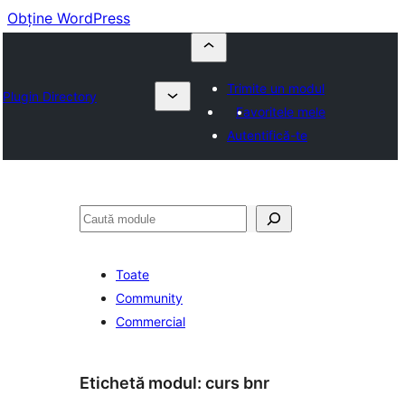
Obține WordPress
Trimite un modul
Plugin Directory
Favoritele mele
Autentifică-te
Caută
Toate
Community
Commercial
Etichetă modul:
curs bnr