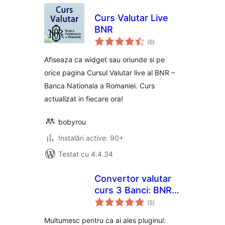
Curs Valutar Live
BNR
total
(6
)
aprecieri
Afiseaza ca widget sau oriunde si pe
orice pagina Cursul Valutar live al BNR –
Banca Nationala a Romaniei. Curs
actualizat in fiecare ora!
bobyrou
Instalări active: 90+
Testat cu 4.4.34
Convertor valutar
curs 3 Banci: BNR,
total
BCR si BT
(5
)
aprecieri
Multumesc pentru ca ai ales pluginul: