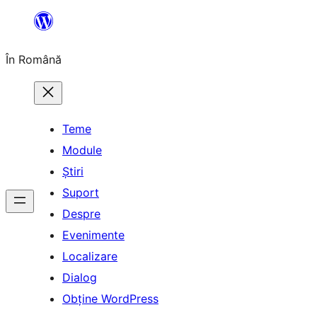
Sari
la
În Română
conținut
Teme
Module
Știri
Suport
Despre
Evenimente
Localizare
Dialog
Obține WordPress