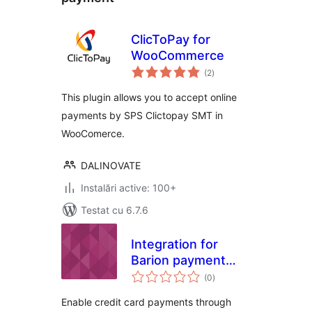
ClicToPay for
WooCommerce
total
(2
)
aprecieri
This plugin allows you to accept online
payments by SPS Clictopay SMT in
WooComerce.
DALINOVATE
Instalări active: 100+
Testat cu 6.7.6
Integration for
Barion payment
total
gateway and Fluent
(0
)
aprecieri
Forms
Enable credit card payments through