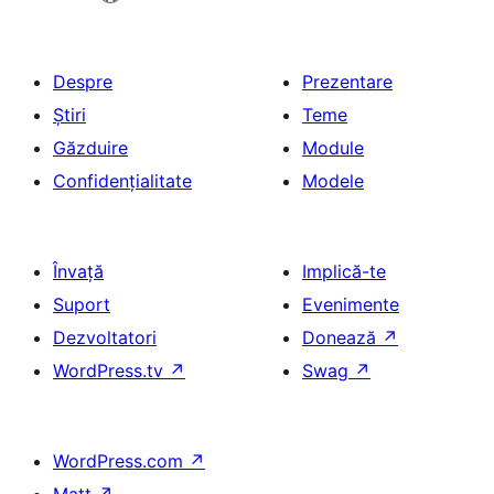
Despre
Prezentare
Știri
Teme
Găzduire
Module
Confidențialitate
Modele
Învață
Implică-te
Suport
Evenimente
Dezvoltatori
Donează
↗
WordPress.tv
↗
Swag
↗
WordPress.com
↗