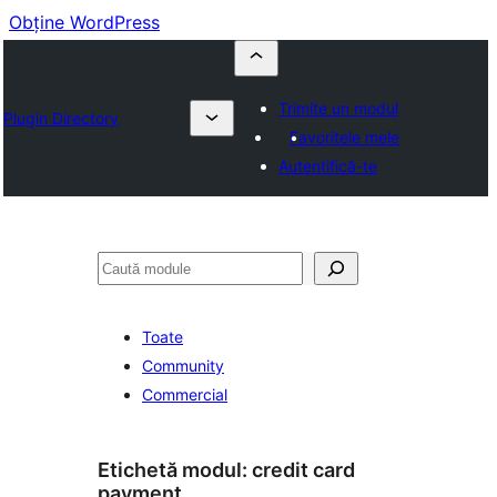
Obține WordPress
Trimite un modul
Plugin Directory
Favoritele mele
Autentifică-te
Caută
Toate
Community
Commercial
Etichetă modul:
credit card
payment