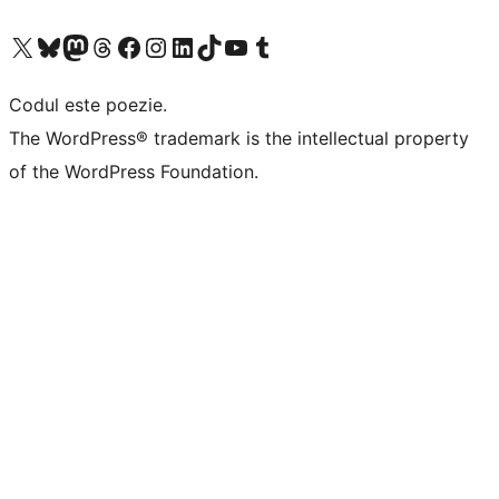
Mergi la contul nostru X (fost Twitter)
Vizitează contul nostru Bluesky
Vizitează contul nostru Mastodon
Vizitează contul nostru Threads
Vizitează pagina noastră Facebook
Vizitează-ne pe Instagram
Vizitează-ne pe LinkedIn
Vizitează contul nostru TikTok
Vizitează canalul nostru YouTube
Vizitează contul nostru Tumblr
Codul este poezie.
The WordPress® trademark is the intellectual property
of the WordPress Foundation.