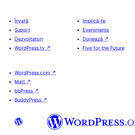
Învață
Implică-te
Suport
Evenimente
Dezvoltatori
Donează
↗
WordPress.tv
↗
Five for the Future
WordPress.com
↗
Matt
↗
bbPress
↗
BuddyPress
↗