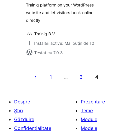
Trainiq platform on your WordPress
website and let visitors book online
directly.
Trainiq B.V.
Instalări active: Mai puțin de 10
Testat cu 7.0.3
Paginație
articole
1
3
4
…
Despre
Prezentare
Știri
Teme
Găzduire
Module
Confidențialitate
Modele