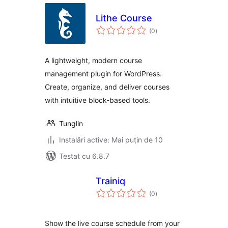
Lithe Course
total
(0
)
aprecieri
A lightweight, modern course
management plugin for WordPress.
Create, organize, and deliver courses
with intuitive block-based tools.
Tunglin
Instalări active: Mai puțin de 10
Testat cu 6.8.7
Trainiq
total
(0
)
aprecieri
Show the live course schedule from your