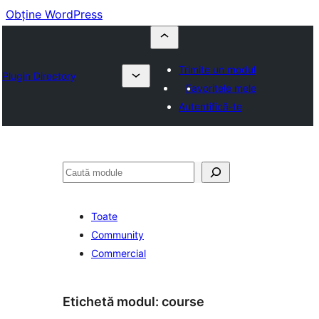
Obține WordPress
Trimite un modul
Plugin Directory
Favoritele mele
Autentifică-te
Caută
Toate
Community
Commercial
Etichetă modul:
course