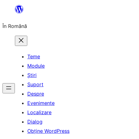
Sari
la
În Română
conținut
Teme
Module
Știri
Suport
Despre
Evenimente
Localizare
Dialog
Obține WordPress